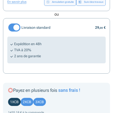
En savoir plus
Annulation gratuite
Suivi des travaux
OU
Livraison standard
29,
€
00
Expédition en 48h
TVA à 20%
2 ans de garantie
Payez en plusieurs fois
sans frais !
1XCB
2XCB
3XCB
1435,18 € à la commande