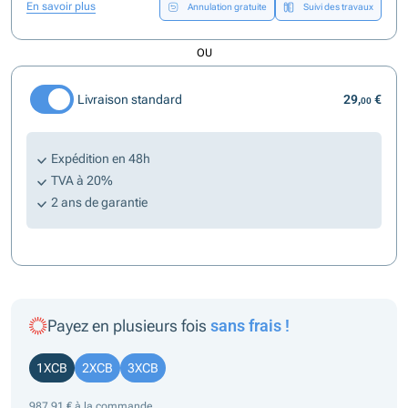
En savoir plus
Annulation gratuite
Suivi des travaux
OU
Livraison standard
29,
€
00
Expédition en 48h
TVA à 20%
2 ans de garantie
Payez en plusieurs fois
sans frais !
1XCB
2XCB
3XCB
987,91 € à la commande