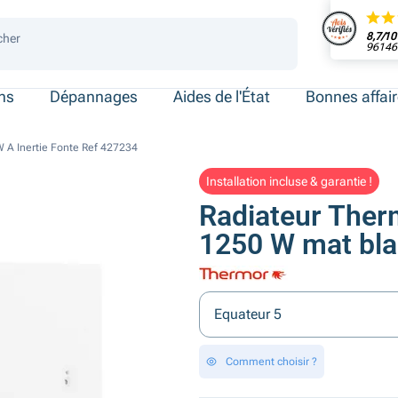
8,7/10
cher
96146 
 de place
ersonnes
ersonnes
necté
ens
Dépannages
Aides de l'État
Bonnes affai
 A Inertie Fonte Ref 427234
Installation incluse & garantie !
Radiateur Ther
1250 W mat bl
Equateur 5
Comment choisir ?