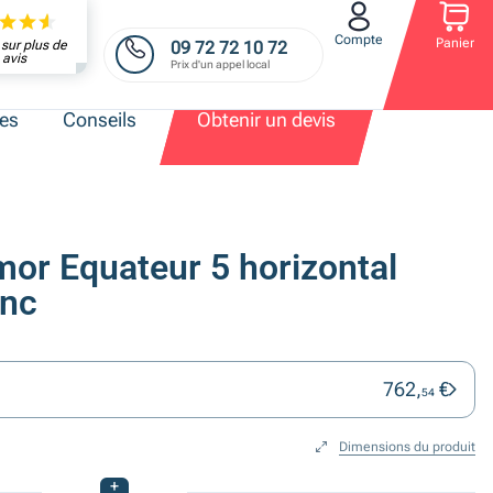
Compte
Panier
09 72 72 10 72
sur plus de
avis
Prix d'un appel local
res
Conseils
Obtenir un devis
mor Equateur 5 horizontal
anc
762,
€
54
Dimensions du produit
+