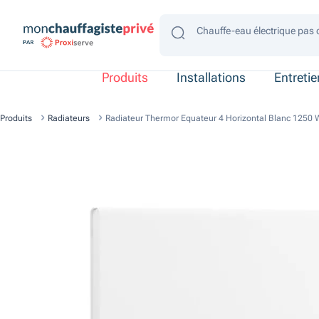
Chauffe-eau électrique pas 
Chauffe-eau électrique gain
Chauffe-eau électrique 4 p
Chauffe-eau électrique 2 p
Chauffe-eau électrique con
Produits
Installations
Entreti
Produits
Radiateurs
Radiateur Thermor Equateur 4 Horizontal Blanc 1250 W