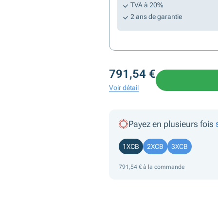
TVA à 20%
2 ans de garantie
791,54 €
Voir détail
Payez en plusieurs fois
1XCB
2XCB
3XCB
791,54 € à la commande