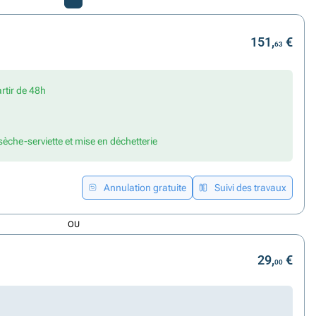
151,
€
63
artir de 48h
 sèche-serviette et mise en déchetterie
Annulation gratuite
Suivi des travaux
OU
29,
€
00