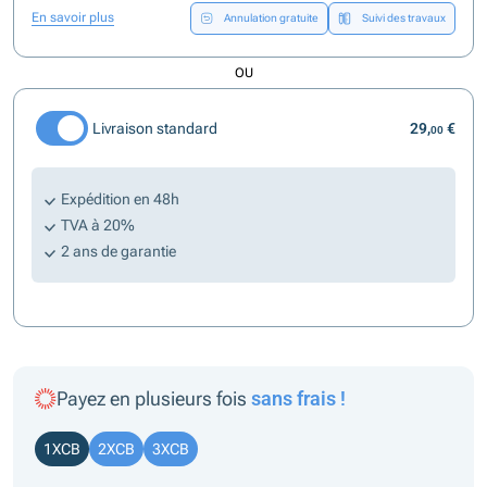
En savoir plus
Annulation gratuite
Suivi des travaux
OU
Livraison standard
29,
€
00
Expédition en 48h
TVA à 20%
2 ans de garantie
Payez en plusieurs fois
sans frais !
1XCB
2XCB
3XCB