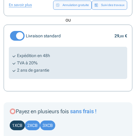
En savoir plus
Annulation gratuite
Suivi des travaux
OU
Livraison standard
29,
€
00
Expédition en 48h
TVA à 20%
2 ans de garantie
Payez en plusieurs fois
sans frais !
1XCB
2XCB
3XCB