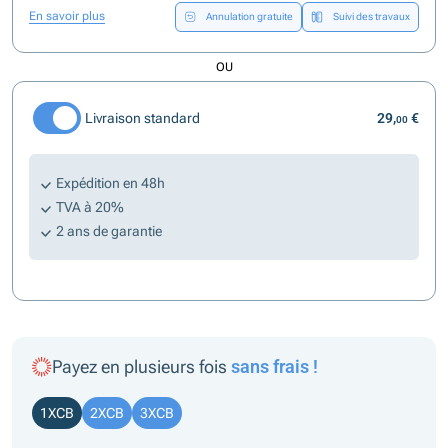
En savoir plus
Annulation gratuite
Suivi des travaux
OU
Livraison standard
29,
€
00
Expédition en 48h
TVA à 20%
2 ans de garantie
Payez en plusieurs fois
sans frais !
1XCB
2XCB
3XCB