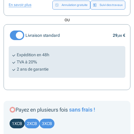
En savoir plus
Annulation gratuite
Suivi des travaux
OU
Livraison standard
29,
€
00
Expédition en 48h
TVA à 20%
2 ans de garantie
Payez en plusieurs fois
sans frais !
1XCB
2XCB
3XCB