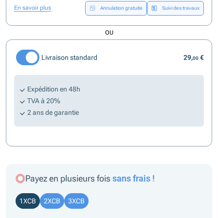
En savoir plus
Annulation gratuite
Suivi des travaux
OU
Livraison standard
29,
€
00
Expédition en 48h
TVA à 20%
2 ans de garantie
Payez en plusieurs fois
sans frais !
1XCB
2XCB
3XCB