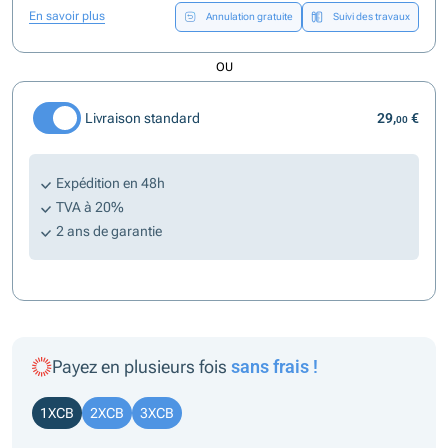
En savoir plus
Annulation gratuite
Suivi des travaux
OU
Livraison standard
29,
€
00
Expédition en 48h
TVA à 20%
2 ans de garantie
Payez en plusieurs fois
sans frais !
1XCB
2XCB
3XCB