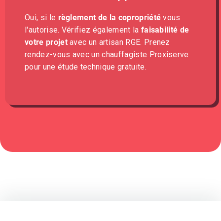
Oui, si le
règlement de la copropriété
vous
l'autorise. Vérifiez également la
faisabilité de
votre projet
avec un artisan RGE. Prenez
rendez-vous avec un chauffagiste Proxiserve
pour une étude technique gratuite.