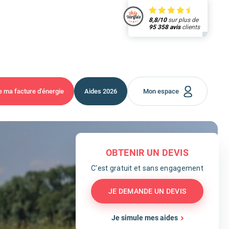
8,8/10
sur plus de
95 358 avis
clients
e ma facture
d'énergie
Aides
2026
Mon espace
OBTENIR UN DEVIS
C'est gratuit et sans engagement
JE DEMANDE UN DEVIS
Je simule mes aides