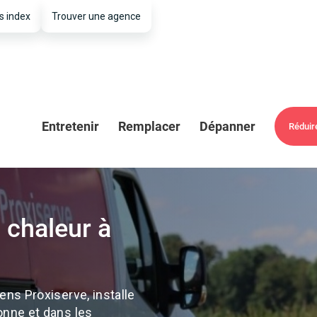
s index
Trouver une agence
Entretenir
Remplacer
Dépanner
Réduir
 chaleur à
ens Proxiserve, installe
onne et dans les