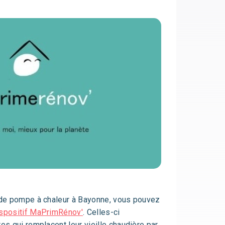
t de pompe à chaleur à Bayonne, vous pouvez
spositif MaPrimRénov'
. Celles-ci
es qui remplacent leur vieille chaudière par