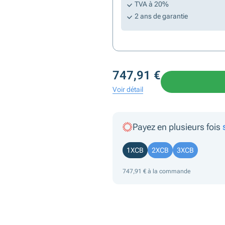
TVA à 20%
2 ans de garantie
747,91 €
Voir détail
Payez en plusieurs fois
1XCB
2XCB
3XCB
747,91 € à la commande