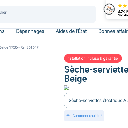
8,7/10
cher
96146 
 de place
ersonnes
ersonnes
necté
ens
Dépannages
Aides de l'État
Bonnes affai
lo Beige 1750w Ref 861647
Installation incluse & garantie !
Sèche-serviett
Beige
Sèche-serviettes électrique 
Comment choisir ?