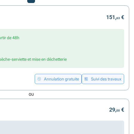
151,
€
63
artir de 48h
 sèche-serviette et mise en déchetterie
Annulation gratuite
Suivi des travaux
OU
29,
€
00