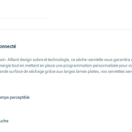
connecté
bain. Alliant design sobre et technologie, ce sèche-serviette vous garantir
énergie tout en mettant en place une programmation personnalisée pour vot
rande surface de séchage grâce aux larges lames plates, vos serviettes ser
emps perceptible
ouche