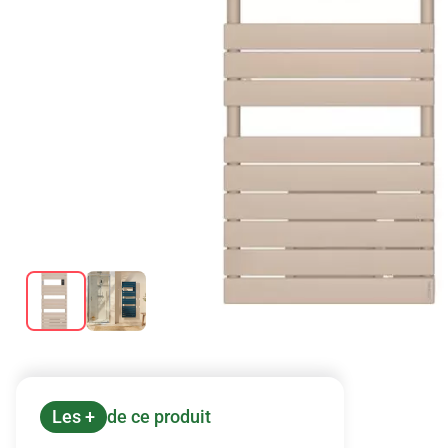
Les +
de ce produit