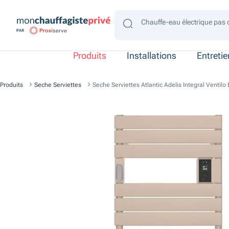
Chauffe-eau électrique pas 
Chauffe-eau électrique gain
Chauffe-eau électrique 4 p
Chauffe-eau électrique 2 p
Chauffe-eau électrique con
Produits
Installations
Entreti
Produits
Seche Serviettes
Seche Serviettes Atlantic Adelis Integral Venti