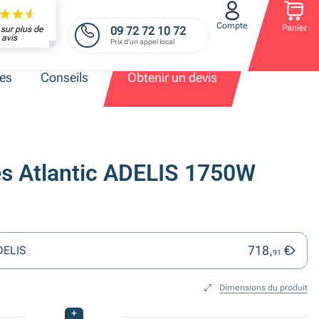
Compte
Panier
09 72 72 10 72
sur plus de
avis
Prix d'un appel local
res
Conseils
Obtenir un devis
es Atlantic ADELIS 1750W
718,
€
ADELIS
91
Dimensions du produit
+