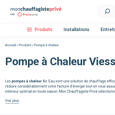
Produits
Installations
Entret
Accueil
/
Produits
/
Pompe à chaleur
Pompe à Chaleur Vies
Installation
Découvrez nos forfaits d'installations
Pompe à 
Les
pompes à chaleur
Air-Eau sont une solution de chauffage effic
réduire considérablement votre facture d’énergie tout en vous assu
Nos Pompes à chaleur
intérieur optimal en toute saison. Mon Chauffagiste Privé sélectionn
Pompe à chaleur air / eau
Voir plus
Pompe à chaleur fluide frigorigène R32
Pompe à chaleur fluide frigorigène R410A