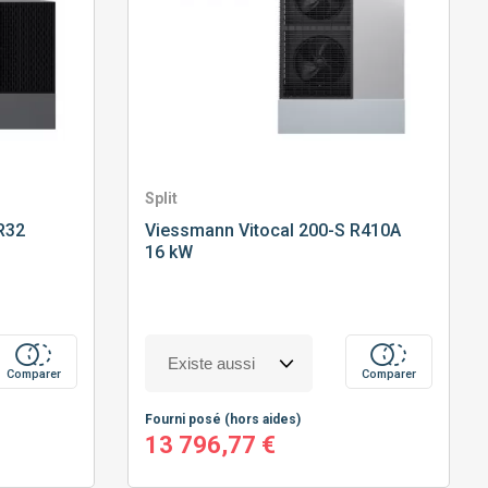
Split
R32
Viessmann
Vitocal 200-S R410A
16 kW
Comparer
Comparer
Fourni posé
(hors aides)
13 796,77 €