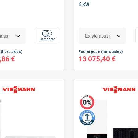
6 kW
Comparer
é
(hors aides)
Fourni posé
(hors aides)
,86 €
13 075,40 €