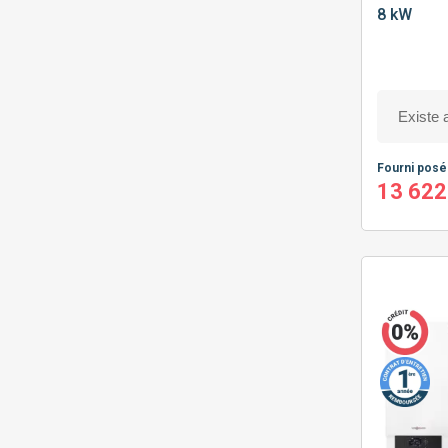
8 kW
Fourni pos
13 622