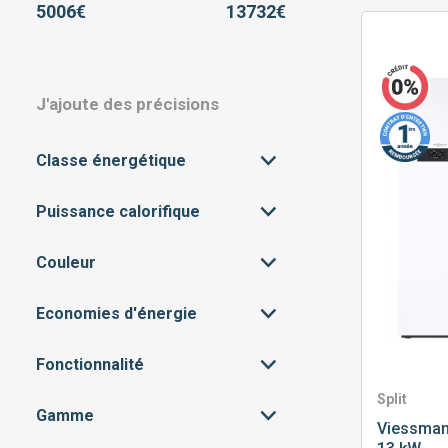
5006
€
13732
€
J'ajoute des précisions
Classe énergétique
Puissance calorifique
A++
(14)
A+++
(30)
Couleur
A
(16)
A+
(6)
Economies d'énergie
BLANC
(44)
< 45% (GAIN DE CLASSE
Fonctionnalité
(18)
DPE +1)
Split
45 À 60% (GAIN DE CLASSE
(26)
Gamme
CONNECTIVITÉ
(44)
DPE +1 À +2)
Viessma