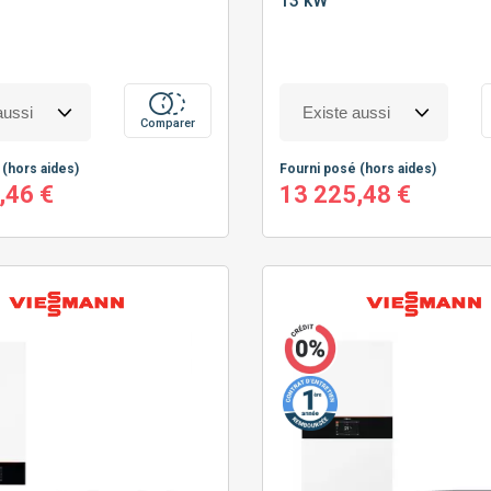
13 kW
Comparer
é
(hors aides)
Fourni posé
(hors aides)
,46 €
13 225,48 €