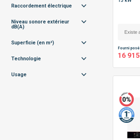
13 kW
PILOTABLE À DISTANCE
(26)
Raccordement électrique
ENTRÉE DE GAMME
(18)
PROGRAMMATION
(44)
MILIEU DE GAMME
(25)
Niveau sonore extérieur
TRIPHASÉ
(16)
dB(A)
HAUT DE GAMME
(1)
MONOPHASÉ
(28)
Superficie (en m²)
30 À 35 DB : INAUDIBLE
(1)
Fourni pos
16 915
35 À 45 DB : DISCRET
(43)
Technologie
< 50M²
(2)
50M² À 100M²
(8)
Usage
MOYENNE TEMPÉRATURE
(24)
100M² À 150M²
(26)
HAUTE TEMPÉRATURE
(20)
CHAUFFAGE SEUL
(22)
150M² À 200M²
(8)
CHAUFFAGE + EAU
(22)
CHAUDE SANITAIRE