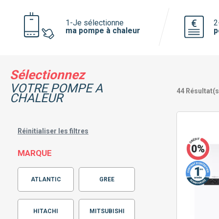
Voir toutes les pompe à chaleur
1-Je sélectionne
2
ma pompe à chaleur
p
Pourquoi faire installer sa pompe à
chaleur par mon chauffagiste privé ?
Sélectionnez
VOTRE POMPE A
44
Résultat(s
CHALEUR
Réinitialiser les filtres
MARQUE
ATLANTIC
GREE
HITACHI
MITSUBISHI