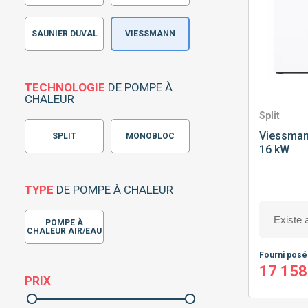
SAUNIER DUVAL
VIESSMANN
TECHNOLOGIE
DE POMPE À
CHALEUR
Split
Viessma
SPLIT
MONOBLOC
16 kW
TYPE
DE POMPE À CHALEUR
POMPE À
CHALEUR AIR/EAU
Fourni pos
17 158
PRIX