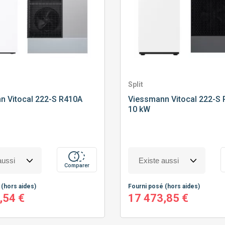
Split
nn
Vitocal 222-S R410A
Viessmann
Vitocal 222-S 
10 kW
Comparer
é
(hors aides)
Fourni posé
(hors aides)
,54 €
17 473,85 €