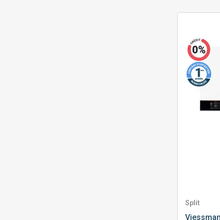
Split
Viessma