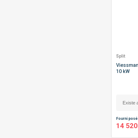
Split
Viessma
10 kW
Fourni pos
14 520