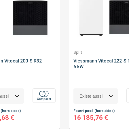
Split
nn
Vitocal 200-S R32
Viessmann
Vitocal 222-S 
6 kW
Comparer
é
(hors aides)
Fourni posé
(hors aides)
,68 €
16 185,76 €