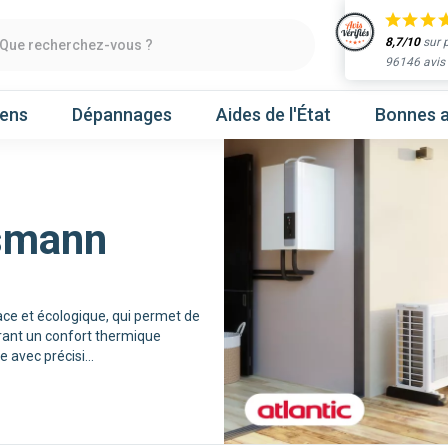
8,7/10
sur 
Que recherchez-vous ?
96146 avis
iens
Dépannages
Aides de l'État
Bonnes a
smann
Obtenir un devis
chaleur
Prenez un rendez-vous
ace et écologique, qui permet de
rant un confort thermique
Nos marques
e avec précisi
...
Atlantic
Gree
Hitachi