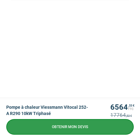
6564
,53 €
Pompe à chaleur Viessmann Vitocal 252-
TTC
A R290 10kW Triphasé
17764
,53 €
OBTENIR MON DEVIS