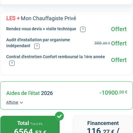
LES +
Mon Chauffagiste Privé
Offert
Rendez-vous devis + visite technique
?
Audit d'installation par organisme
Offert
300
,00 €
indépendant
?
Contrat d'entretien Confort remboursé la 1ère année
Offert
?
-10900
,00 €
Aides de l'état
2026
Afficher
Total
Financement
TVA 5.5%
116
/
6564
,27 €
,53 €