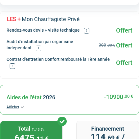
LES +
Mon Chauffagiste Privé
Offert
Rendez-vous devis + visite technique
?
Audit d'installation par organisme
Offert
300
,00 €
indépendant
?
Contrat d'entretien Confort remboursé la 1ère année
Offert
?
-10900
,00 €
Aides de l'état
2026
Afficher
Total
Financement
TVA 5.5%
114
/
6475
,69 €
,11 €