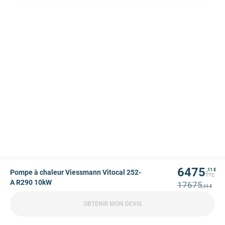
6475
,11 €
Pompe à chaleur Viessmann Vitocal 252-
TTC
A R290 10kW
17675
,11 €
OBTENIR MON DEVIS