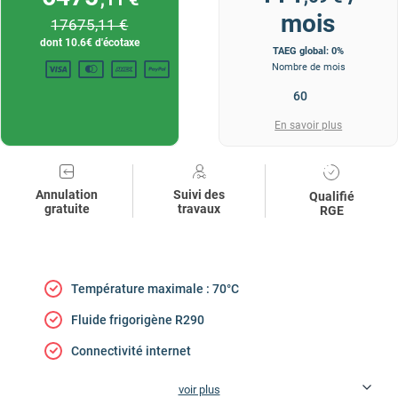
mois
17675
,11 €
dont
10.6
€ d'écotaxe
TAEG global: 0%
Nombre de mois
En savoir plus
Annulation
Suivi des
Qualifié
gratuite
travaux
RGE
Température maximale : 70°C
Fluide frigorigène R290
Connectivité internet
voir plus