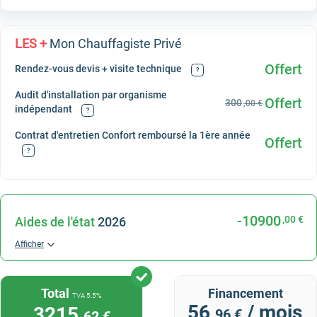
LES +
Mon Chauffagiste Privé
Offert
Rendez-vous devis + visite technique
?
Audit d'installation par organisme
Offert
300
,00 €
indépendant
?
Contrat d'entretien Confort remboursé la 1ère année
Offert
?
-10900
,00 €
Aides de l'état
2026
Afficher
Total
Financement
TVA 5.5%
56
/ mois
3215
,96 €
,62 €