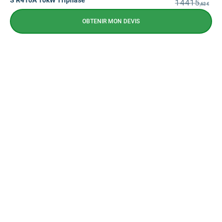
S R410A 10kW Triphasé
14415
,62 €
OBTENIR MON DEVIS
NEWSLETTER
CONTACTEZ-NOUS
CONTACTEZ-NOUS
09 72 72 10 72
Prix d'un appel local