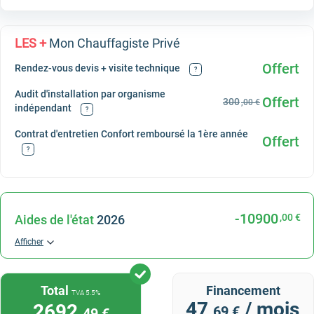
LES +
Mon Chauffagiste Privé
Offert
Rendez-vous devis + visite technique
?
Audit d'installation par organisme
Offert
300
,00 €
indépendant
?
Contrat d'entretien Confort remboursé la 1ère année
Offert
?
-10900
,00 €
Aides de l'état
2026
Afficher
Total
Financement
TVA 5.5%
47
/ mois
2692
,69 €
,49 €