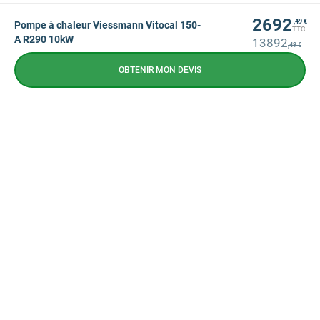
2692
,49 €
Pompe à chaleur Viessmann Vitocal 150-
TTC
A R290 10kW
13892
,49 €
OBTENIR MON DEVIS
NEWSLETTER
CONTACTEZ-NOUS
CONTACTEZ-NOUS
09 72 72 10 72