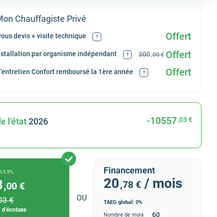
on Chauffagiste Privé
Offert
ous devis + visite technique
?
Offert
installation par organisme indépendant
300
,00 €
?
Offert
d'entretien Confort remboursé la 1ère année
?
-10557
,03 €
e l'état
2026
Financement
A 5.5%
20
/ mois
3
,78 €
,00 €
OU
03 €
TAEG global: 0%
 d'écotaxe
Nombre de mois