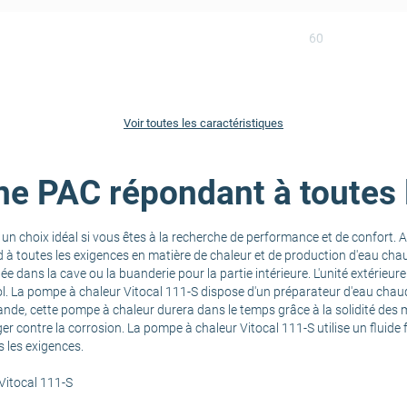
60
4.7
Voir toutes les caractéristiques
au (W)
8.1
Une PAC répondant à toutes
eau (kW)
6
n choix idéal si vous êtes à la recherche de performance et de confort.
3.93
 à toutes les exigences en matière de chaleur et de production d'eau cha
e dans la cave ou la buanderie pour la partie intérieure. L'unité extérieur
ol. La pompe à chaleur Vitocal 111-S dispose d'un préparateur d'eau chau
A+++
ande, cette pompe à chaleur durera dans le temps grâce à la solidité des
er contre la corrosion. La pompe à chaleur Vitocal 111-S utilise un fluide
 les exigences.
A+
Vitocal 111-S