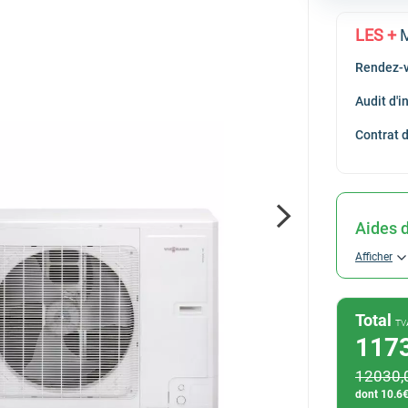
Hitachi
LES +
M
Saunier Duval
Rendez-v
Viessmann
Audit d'
Contrat 
Aides d
Afficher
Total
TV
117
12030
,
dont
10.6
€