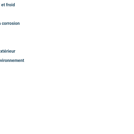
< 45% (Gain de c
et froid
38
a corrosion
35
xtérieur
R32
environnement
Connectivité, Pr
79
98
36