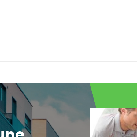
190
60
68
Monophasé
Blanc
2
e)
15
'une
Non