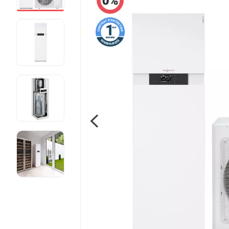
Pompe à chaleur fluide frigorigène R410A
Voir toutes les pompe à chaleur
Pourquoi faire installer sa pompe à
chaleur par mon chauffagiste privé ?