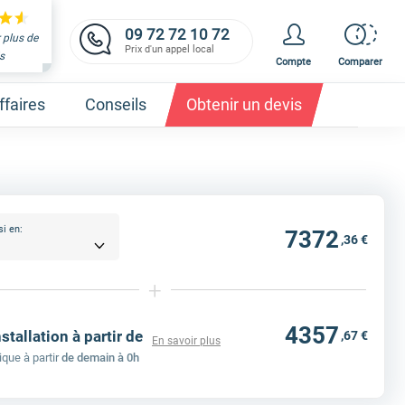
09 72 72 10 72
 plus de
Prix d'un appel local
s
Compte
Comparer
faires
Conseils
Obtenir un devis
si en:
7372
,36 €
et obtenez un devis,
c'est gratuit et immédiat !
+
4357
nstallation à partir de
,67 €
En savoir plus
ique à partir
de demain à 0h