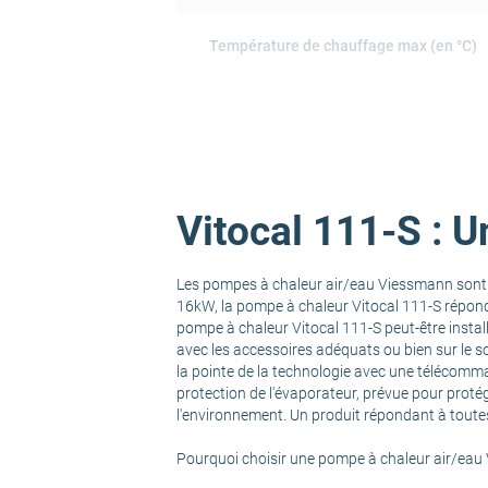
Température de chauffage max (en °C)
COP à 7°C/+35°C
Puissance calorifique à 7°C ext / 35°C e
Vitocal 111-S : 
Puissance calorifique à -7°C ext / 55°C 
Les pompes à chaleur air/eau Viessmann sont u
SCOP
16kW, la pompe à chaleur Vitocal 111-S répond
pompe à chaleur Vitocal 111-S peut-être installé
avec les accessoires adéquats ou bien sur le s
Classe énergétique
la pointe de la technologie avec une télécomm
protection de l'évaporateur, prévue pour protég
l'environnement. Un produit répondant à toutes
Puissance calorifique
Pourquoi choisir une pompe à chaleur air/eau 