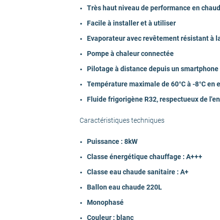
Economies d'énergie
Très haut niveau de performance en chaud 
Facile à installer et à utiliser
Niveau sonore - Unité extérieure dB(A)
Evaporateur avec revêtement résistant à l
Pompe à chaleur connectée
Niveau sonore extérieur dB(A)
Pilotage à distance depuis un smartphone
Température maximale de 60°C à -8°C en e
Fluide Frigorigène
Fluide frigorigène R32, respectueux de l'
Fonctionnalité
Caractéristiques techniques
Puissance : 8kW
Hauteur Unité extérieure (en cm)
Classe énergétique chauffage : A+++
Classe eau chaude sanitaire : A+
Largeur Unité extérieure (en cm)
Ballon eau chaude 220L
Monophasé
Profondeur Unité extérieure (en cm)
Couleur : blanc