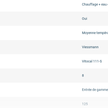
Chauffage + eau 
Oui
Moyenne tempér
Viessmann
Vitocal 111-S
8
Entrée de gamme
125