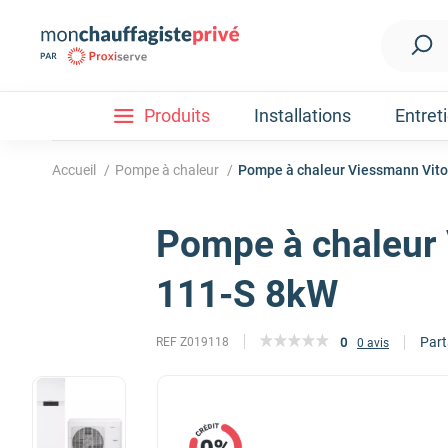
Produits
Installations
Entret
Accueil
/
Pompe à chaleur
/
Pompe à chaleur Viessmann Vito
Pompe à chaleur 
Installation
Découvrez nos forfaits d'installations
Pompe à ch
111-S 8kW
Part
0
REF Z019118
0 avis
Nos Pompes à chaleur
Pompe à chaleur air / eau
Pompe à chaleur fluide frigorigène R32