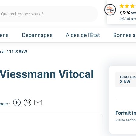
8,7/10
sur
Que recherchez-vous ?
96146 avi
iens
Dépannages
Aides de l'État
Bonnes af
cal 111-S 8kW
Viessmann Vitocal
Obtenir un devis
Existe aus
aleur
Prenez un rendez-vous 
ager :
Nos marques
Forfait i
Visite techn
Atlantic
Gree