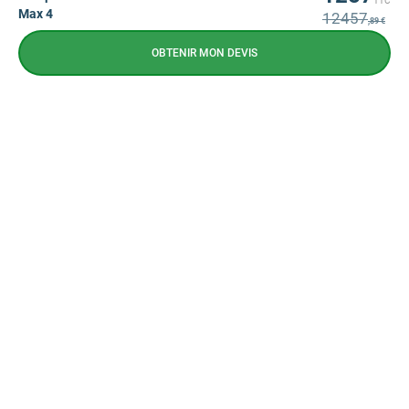
TTC
Max 4
12457
,89 €
OBTENIR MON DEVIS
NEWSLETTER
CONTACTEZ-NOUS
CONTACTEZ-NOUS
09 72 72 10 72
Prix d'un appel local