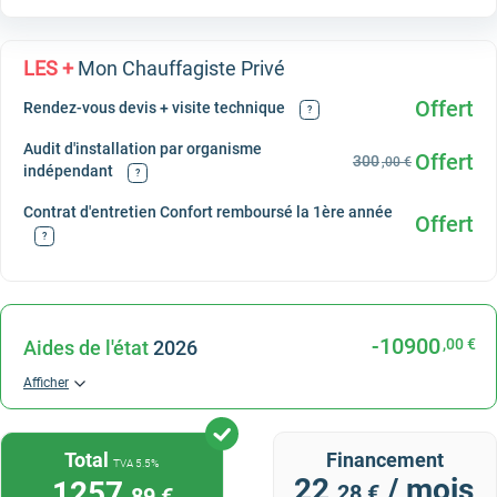
LES +
Mon Chauffagiste Privé
Offert
Rendez-vous devis + visite technique
?
Audit d'installation par organisme
Offert
300
,00 €
indépendant
?
Contrat d'entretien Confort remboursé la 1ère année
Offert
?
-10900
,00 €
Aides de l'état
2026
Afficher
Total
Financement
TVA 5.5%
22
/ mois
1257
,28 €
,89 €