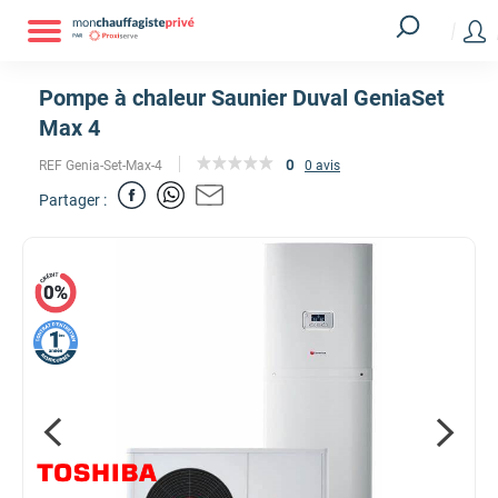
Pompe à chaleur Saunier Duval GeniaSet
Max 4
0
REF Genia-Set-Max-4
0 avis
Partager :