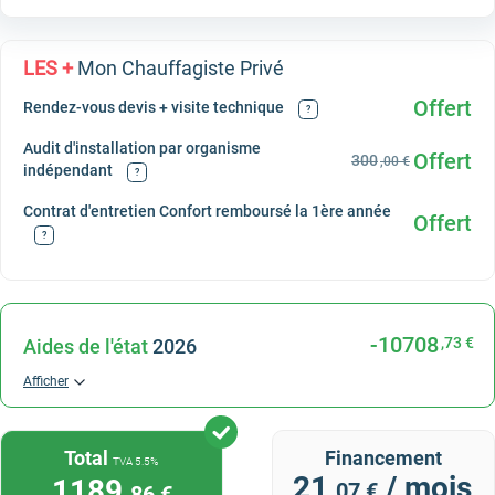
LES +
Mon Chauffagiste Privé
Offert
Rendez-vous devis + visite technique
?
Audit d'installation par organisme
Offert
300
,00 €
indépendant
?
Contrat d'entretien Confort remboursé la 1ère année
Offert
?
-10708
,73 €
Aides de l'état
2026
Afficher
Total
Financement
TVA 5.5%
21
/ mois
1189
,07 €
,86 €