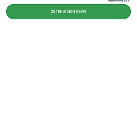
12198
,59 €
OBTENIR MON DEVIS
NEWSLETTER
CONTACTEZ-NOUS
CONTACTEZ-NOUS
09 72 72 10 72
Prix d'un appel local