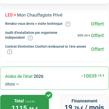
LES +
Mon Chauffagiste Privé
Offert
Rendez-vous devis + visite technique
?
Audit d'installation par organisme
Offert
300
,00 €
indépendant
?
Contrat d'entretien Confort remboursé la 1ère année
Offert
?
-10039
,16 €
Aides de l'état
2026
Afficher
Total
Financement
TVA 5.5%
19
/ mois
1115
,76 €
,46 €