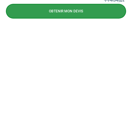
11454
,62 €
OBTENIR MON DEVIS
NEWSLETTER
CONTACTEZ-NOUS
CONTACTEZ-NOUS
09 72 72 10 72
Prix d'un appel local