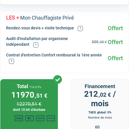
LES +
Mon Chauffagiste Privé
Offert
Rendez-vous devis + visite technique
?
Audit d'installation par organisme
Offert
300
,00 €
indépendant
?
Contrat d'entretien Confort remboursé la 1ère année
Offert
?
Total
Financement
TVA 5.5%
212
/
11970
,02 €
,51 €
mois
12270
,51 €
dont
10.6
€ d'écotaxe
TAEG global: 0%
Nombre de mois