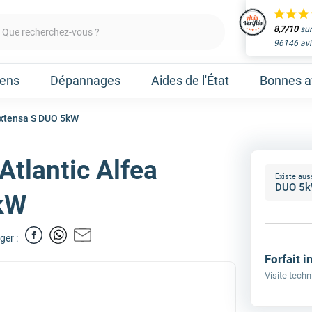
8,7/10
sur
Que recherchez-vous ?
96146 avi
iens
Dépannages
Aides de l'État
Bonnes af
Extensa S DUO 5kW
Atlantic Alfea
Obtenir un devis
Existe aus
aleur
Prenez un rendez-vous 
kW
ger :
Nos marques
Forfait i
Visite techn
Atlantic
Gree