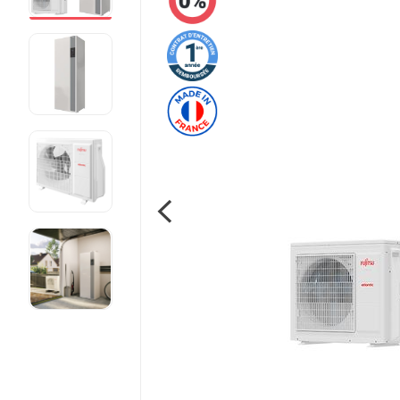
Pompe à chaleur fluide frigorigène R410A
Voir toutes les pompe à chaleur
Pourquoi faire installer sa pompe à
chaleur par mon chauffagiste privé ?