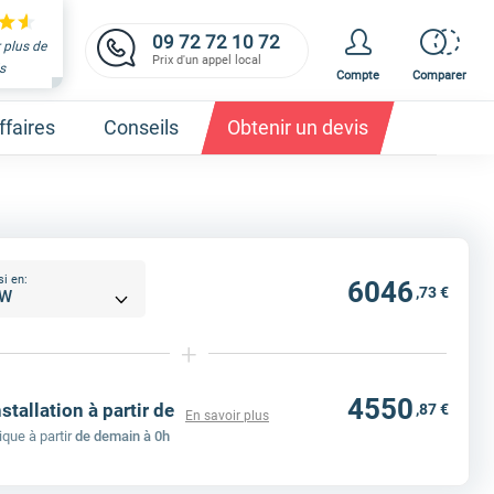
09 72 72 10 72
 plus de
Prix d'un appel local
s
Compte
Comparer
faires
Conseils
Obtenir un devis
si en:
6046
,73 €
et obtenez un devis,
c'est gratuit et immédiat !
+
4550
nstallation à partir de
,87 €
En savoir plus
ique à partir
de demain à 0h