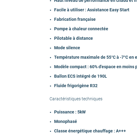
Haut niveau de performance en chaud et f
Niveau sonore - Unité extérieure dB(A)
Facile à utiliser : Assistance Easy Start
Fabrication française
Niveau sonore extérieur dB(A)
Pompe à chaleur connectée
Pilotable à distance
Fluide Frigorigène
Mode silence
Température maximale de 55°C à -7°C en e
Fonctionnalité
Modèle compact : 60% d'espace en moins 
Ballon ECS intégré de 190L
Fluide frigorigène R32
Hauteur Unité extérieure (en cm)
Caractéristiques techniques
Largeur Unité extérieure (en cm)
Puissance : 5kW
Monophasé
Profondeur Unité extérieure (en cm)
Classe énergétique chauffage : A+++