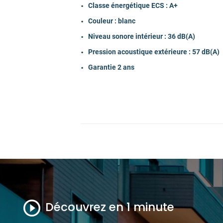
Classe énergétique ECS : A+
Hauteur Unité intérieure (en cm)
Couleur : blanc
Niveau sonore intérieur : 36 dB(A)
Largeur Unité intérieure (en cm)
Pression acoustique extérieure : 57 dB(A)
Profondeur Unité intérieure (en cm)
Garantie 2 ans
Raccordement électrique
Couleur
Garantie fabricant pièces (en année)
Disponibilité pièces détachées (en anné
Découvrez en 1 minute
Opération commerciale