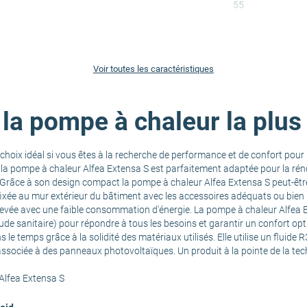
55
4.65
Voir toutes les caractéristiques
au (W)
5.5
 la pompe à chaleur la plu
eau (kW)
4.25
choix idéal si vous êtes à la recherche de performance et de confort pour 
4.46
a pompe à chaleur Alfea Extensa S est parfaitement adaptée pour la réno
 Grâce à son design compact la pompe à chaleur Alfea Extensa S peut-être
re fixée au mur extérieur du bâtiment avec les accessoires adéquats ou bien 
A+++
ité élevée avec une faible consommation d'énergie. La pompe à chaleur Alfe
e sanitaire) pour répondre à tous les besoins et garantir un confort opti
s le temps grâce à la solidité des matériaux utilisés. Elle utilise un fluid
A+
 associée à des panneaux photovoltaïques. Un produit à la pointe de la tec
Alfea Extensa S
45