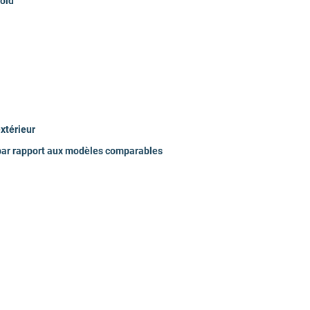
roid
35
30
R32
xtérieur
Connectivité, Pil
par rapport aux modèles comparables
Silencieuse
63.2
88.6
35.3