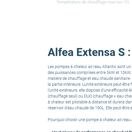
Température de chauffage max (en °C)
COP à 7°C/+35°C
Puissance calorifique à 7°C ext / 35°C e
Alfea Extensa S :
Puissance calorifique à -7°C ext / 55°C 
Les pompes à chaleur air/eau Atlantic sont un 
SCOP
des puissances comprises entre 5kW et 10kW, l
matière de chauffage et eau chaude sanitaire.
la partie intérieure. L'unité extérieure peut-êt
Classe énergétique
l'unité extérieure, elle dispose d'une efficac
(chauffage seul) ou DUO (chauffage + eau chaud
à chaleur est pilotable à distance et durera dan
Puissance calorifique
réservoir d'eau chaude de 190L. Elle peut-être
Pourquoi choisir une pompe à chaleur air/eau 
Economies d'énergie