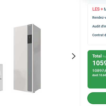
Hitachi
LES +
M
Saunier Duval
Rendez-v
Viessmann
Audit d'
Contrat 
Total
TV
105
10897
,
dont
10.6
€