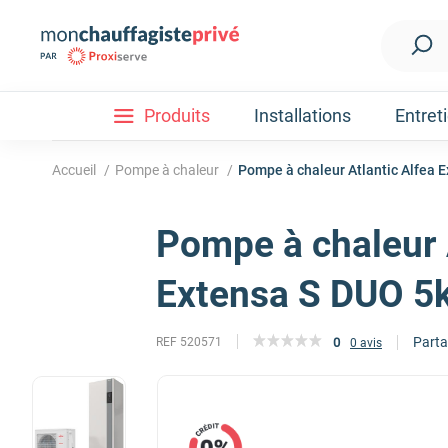
Produits
Installations
Entret
Accueil
/
Pompe à chaleur
/
Pompe à chaleur Atlantic Alfea 
Pompe à chaleur 
Installation
Découvrez nos forfaits d'installations
Pompe à ch
Extensa S DUO 5
Parta
0
REF 520571
0 avis
Nos Pompes à chaleur
Pompe à chaleur air / eau
Pompe à chaleur fluide frigorigène R32