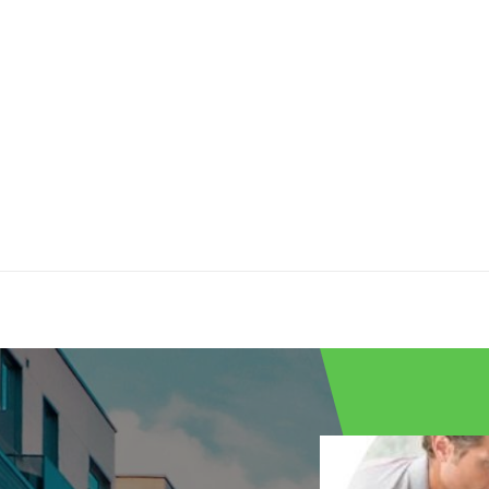
178.3
59.8
62.3
Monophasé
Blanc
2
e)
15
Silencieux