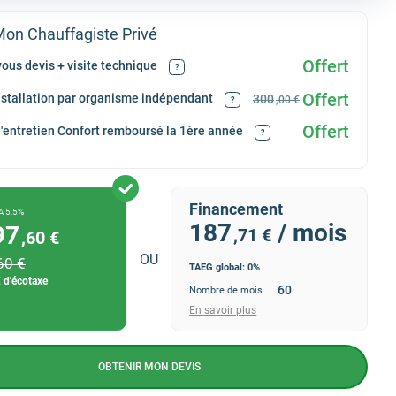
on Chauffagiste Privé
Offert
ous devis + visite technique
?
Offert
installation par organisme indépendant
300
,00 €
?
Offert
d'entretien Confort remboursé la 1ère année
?
Financement
A 5.5%
187
/ mois
97
,71 €
,60 €
OU
60 €
TAEG global: 0%
 d'écotaxe
Nombre de mois
En savoir plus
OBTENIR MON DEVIS