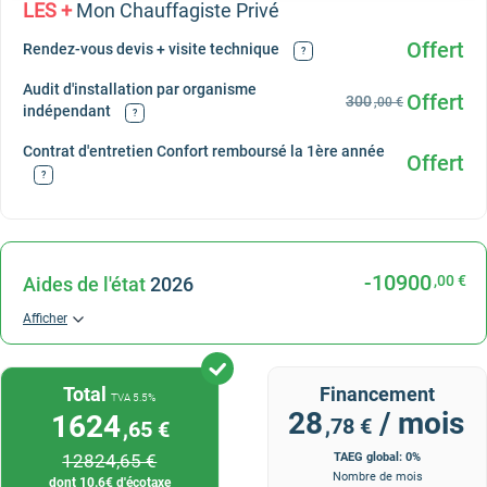
LES +
Mon Chauffagiste Privé
Offert
Rendez-vous devis + visite technique
?
Audit d'installation par organisme
Offert
300
,00 €
indépendant
?
Contrat d'entretien Confort remboursé la 1ère année
Offert
?
-10900
,00 €
Aides de l'état
2026
Afficher
Total
Financement
TVA 5.5%
28
/ mois
1624
,78 €
,65 €
12824
,65 €
TAEG global: 0%
Nombre de mois
dont
10.6
€ d'écotaxe