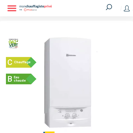
C
Chauffage
B
Eau
chaude