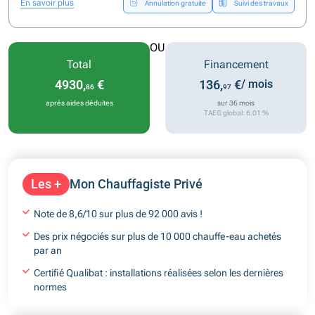
En savoir plus
Annulation gratuite
Suivi des travaux
OU
Total
Financement
4930,
€
136,
€
/ mois
86
97
après aides déduites
sur 36 mois
TAEG global: 6.01 %
Les +
Mon Chauffagiste Privé
Note de 8,6/10 sur plus de 92 000 avis !
Des prix négociés sur plus de 10 000 chauffe-eau achetés
par an
Certifié Qualibat : installations réalisées selon les dernières
normes