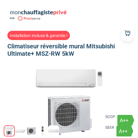
Installation incluse & garantie !
Climatiseur réversible mural Mitsubishi
Ultimate+ MSZ-RW 5kW
SCOP
SEER