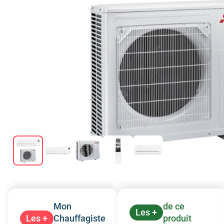
Mon
de ce
Les +
Les +
Chauffagiste
produit