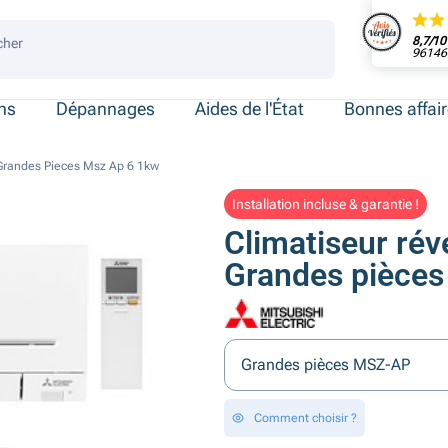
8,7/10
cher
96146 
 de place
ersonnes
ersonnes
necté
ens
Dépannages
Aides de l'État
Bonnes affai
 Grandes Pieces Msz Ap 6 1kw
Installation incluse & garantie !
Climatiseur rév
Grandes pièce
Grandes pièces MSZ-AP
Comment choisir ?