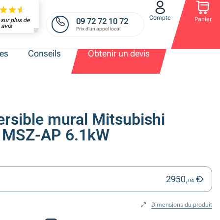
Compte
Panier
09 72 72 10 72
sur plus de
avis
Prix d'un appel local
res
Conseils
Obtenir un devis
ersible mural Mitsubishi
s MSZ-AP 6.1kW
2950,
€
04
Dimensions du produit