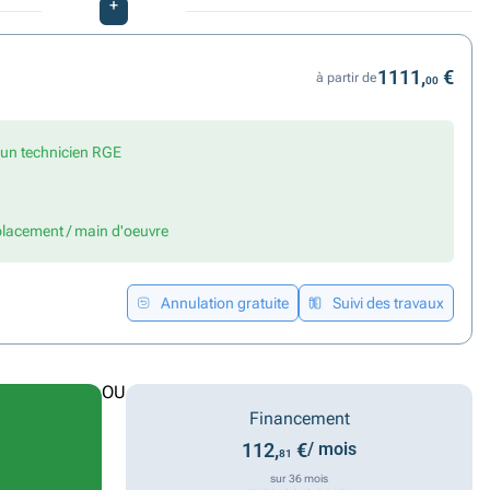
+
1111,
€
à partir de
00
r un technicien RGE
placement / main d'oeuvre
Annulation gratuite
Suivi des travaux
OU
Financement
112,
€
/ mois
81
sur 36 mois