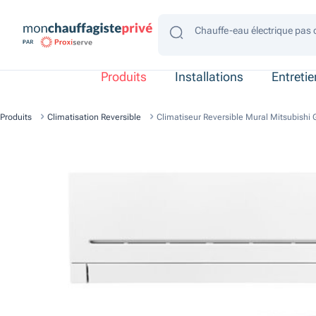
Chauffe-eau électrique pas 
Chauffe-eau électrique gain
Chauffe-eau électrique 4 p
Chauffe-eau électrique 2 p
Chauffe-eau électrique con
Produits
Installations
Entreti
Produits
Climatisation Reversible
Climatiseur Reversible Mural Mitsubishi