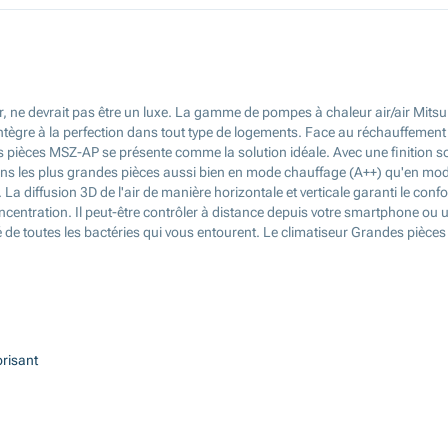
r, ne devrait pas être un luxe. La gamme de pompes à chaleur air/air Mits
s'intègre à la perfection dans tout type de logements. Face au réchauffemen
es pièces MSZ-AP se présente comme la solution idéale. Avec une finition
 dans les plus grandes pièces aussi bien en mode chauffage (A++) qu'en m
a diffusion 3D de l'air de manière horizontale et verticale garanti le conf
centration. Il peut-être contrôler à distance depuis votre smartphone ou un
yé de toutes les bactéries qui vous entourent. Le climatiseur Grandes piè
orisant