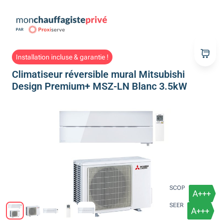
Installation incluse & garantie !
Climatiseur réversible mural Mitsubishi
Design Premium+ MSZ-LN Blanc 3.5kW
SCOP
SEER