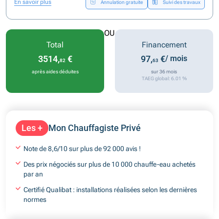
En savoir plus
Annulation gratuite
Suivi des travaux
OU
Total
Financement
3514,
€
97,
€
/ mois
82
63
après aides déduites
sur 36 mois
TAEG global: 6.01 %
Les +
Mon Chauffagiste Privé
Note de 8,6/10 sur plus de 92 000 avis !
Des prix négociés sur plus de 10 000 chauffe-eau achetés
par an
Certifié Qualibat : installations réalisées selon les dernières
normes