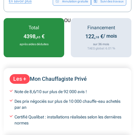
En savoir plus
Annulation gratuite
Suivi des travaux
OU
Total
Financement
4398,
€
122,
€
/ mois
65
18
après aides déduites
sur 36 mois
TAEG global: 6.01 %
Les +
Mon Chauffagiste Privé
Note de 8,6/10 sur plus de 92 000 avis !
Des prix négociés sur plus de 10 000 chauffe-eau achetés
par an
Certifié Qualibat : installations réalisées selon les dernières
normes