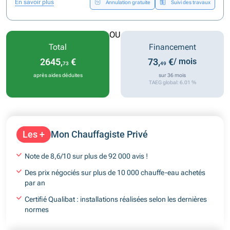
En savoir plus
Annulation gratuite
Suivi des travaux
OU
Total
Financement
2645,
€
73,
€
/ mois
73
49
après aides déduites
sur 36 mois
TAEG global: 6.01 %
Les +
Mon Chauffagiste Privé
Note de 8,6/10 sur plus de 92 000 avis !
Des prix négociés sur plus de 10 000 chauffe-eau achetés
par an
Certifié Qualibat : installations réalisées selon les dernières
normes