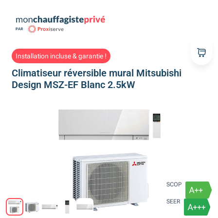
Installation incluse & garantie !
Climatiseur réversible mural Mitsubishi
Design MSZ-EF Blanc 2.5kW
SCOP
SEER