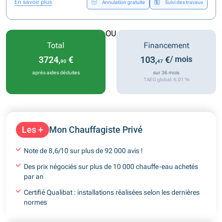
En savoir plus
Annulation gratuite
Suivi des travaux
OU
Total
Financement
3724,
€
103,
€
/ mois
90
47
après aides déduites
sur 36 mois
TAEG global: 6.01 %
Les +
Mon Chauffagiste Privé
Note de 8,6/10 sur plus de 92 000 avis !
Des prix négociés sur plus de 10 000 chauffe-eau achetés
par an
Certifié Qualibat : installations réalisées selon les dernières
normes