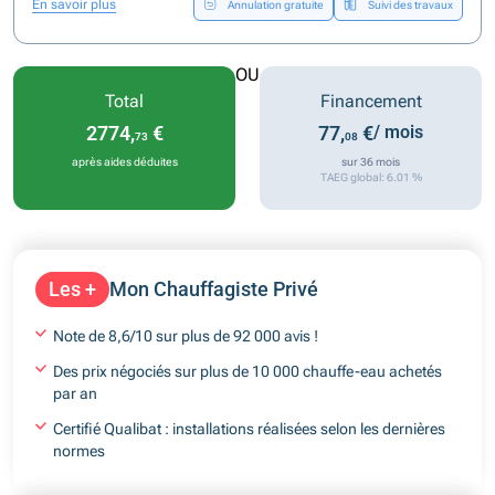
En savoir plus
Annulation gratuite
Suivi des travaux
OU
Total
Financement
2774,
€
77,
€
/ mois
73
08
après aides déduites
sur 36 mois
TAEG global: 6.01 %
Les +
Mon Chauffagiste Privé
Note de 8,6/10 sur plus de 92 000 avis !
Des prix négociés sur plus de 10 000 chauffe-eau achetés
par an
Certifié Qualibat : installations réalisées selon les dernières
normes