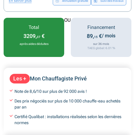
En savoir plus
Annulation gratuite
Suivi des travaux
OU
Total
Financement
3209,
€
89,
€
/ mois
37
15
après aides déduites
sur 36 mois
TAEG global: 6.01 %
Les +
Mon Chauffagiste Privé
Note de 8,6/10 sur plus de 92 000 avis !
Des prix négociés sur plus de 10 000 chauffe-eau achetés
par an
Certifié Qualibat : installations réalisées selon les dernières
normes