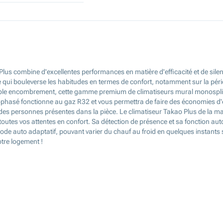
us combine d'excellentes performances en matière d'efficacité et de silence
qui bouleverse les habitudes en termes de confort, notamment sur la pério
aible encombrement, cette gamme premium de climatiseurs mural monosplit
hasé fonctionne au gaz R32 et vous permettra de faire des économies d'én
ort des personnes présentes dans la pièce. Le climatiseur Takao Plus de la
outes vos attentes en confort. Sa détection de présence et sa fonction au
mode auto adaptatif, pouvant varier du chauf au froid en quelques instants 
otre logement !