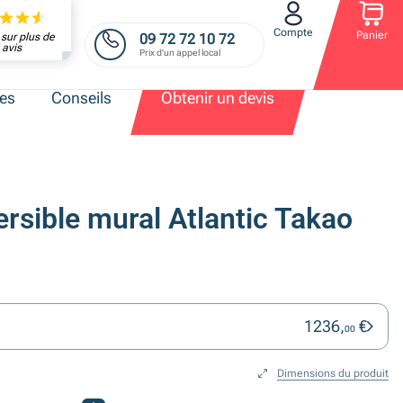
Compte
Panier
09 72 72 10 72
sur plus de
avis
Prix d'un appel local
res
Conseils
Obtenir un devis
ersible mural Atlantic Takao
1236,
€
00
Dimensions du produit