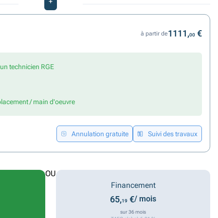
+
1111,
€
à partir de
00
r un technicien RGE
placement / main d'oeuvre
Annulation gratuite
Suivi des travaux
OU
Financement
65,
€
/ mois
19
sur 36 mois