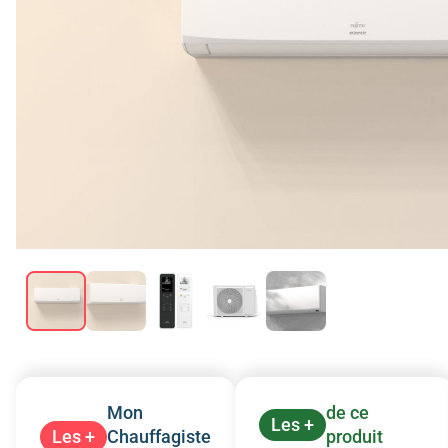
Mon
de ce
Les +
Les +
Chauffagiste
produit