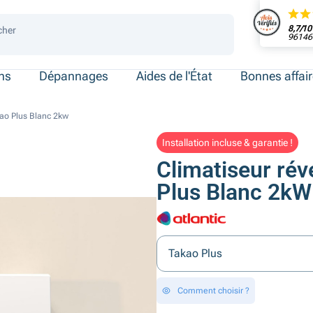
8,7/10
cher
96146 
 de place
ersonnes
ersonnes
necté
ens
Dépannages
Aides de l'État
Bonnes affai
kao Plus Blanc 2kw
Installation incluse & garantie !
Climatiseur rév
Plus Blanc 2kW
Takao Plus
Comment choisir ?