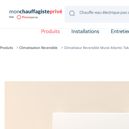
Chauffe-eau électrique pas 
Chauffe-eau électrique gain
Chauffe-eau électrique 4 p
Chauffe-eau électrique 2 p
Chauffe-eau électrique con
Produits
Installations
Entreti
Produits
Climatisation Reversible
Climatiseur Reversible Mural Atlantic Ta