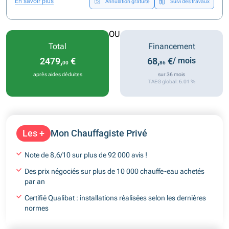
En savoir plus
Annulation gratuite
Suivi des travaux
OU
Total
Financement
2479,
€
68,
€
/ mois
00
86
après aides déduites
sur 36 mois
TAEG global: 6.01 %
Les +
Mon Chauffagiste Privé
Note de 8,6/10 sur plus de 92 000 avis !
Des prix négociés sur plus de 10 000 chauffe-eau achetés
par an
Certifié Qualibat : installations réalisées selon les dernières
normes