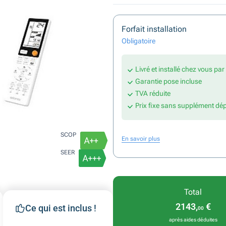
Forfait installation
Obligatoire
Livré et installé chez vous pa
Garantie pose incluse
TVA réduite
Prix fixe sans supplément dé
SCOP
En savoir plus
SEER
Total
2143,
€
Ce qui est inclus !
00
après aides déduites