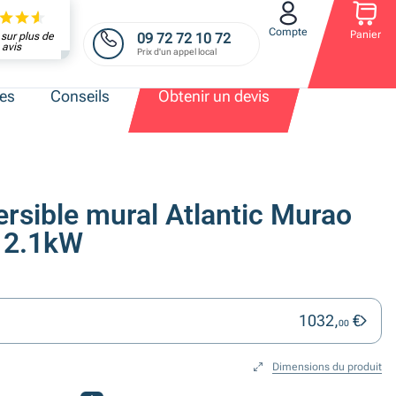
Compte
Panier
09 72 72 10 72
sur plus de
avis
Prix d'un appel local
res
Conseils
Obtenir un devis
ersible mural Atlantic Murao
 2.1kW
1032,
€
00
Dimensions du produit