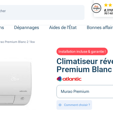
8,7/10
cher
96146 
 de place
ersonnes
ersonnes
necté
ens
Dépannages
Aides de l'État
Bonnes affai
urao Premium Blanc 2 1kw
Installation incluse & garantie !
Climatiseur rév
Premium Blanc
Murao Premium
Comment choisir ?