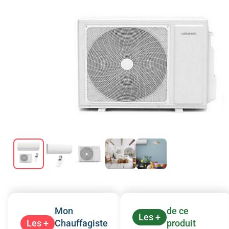
Mon
de ce
Les +
Les +
Chauffagiste
produit