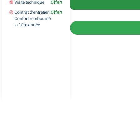
Visite technique
Offert
Contrat d'entretien
Offert
Confort remboursé
la 1ère année