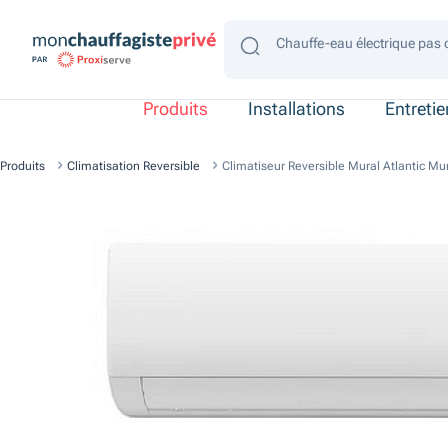
Chauffe-eau électrique pas 
Chauffe-eau électrique gain
Chauffe-eau électrique 4 p
Chauffe-eau électrique 2 p
Chauffe-eau électrique con
Produits
Installations
Entreti
Produits
Climatisation Reversible
Climatiseur Reversible Mural Atlantic M