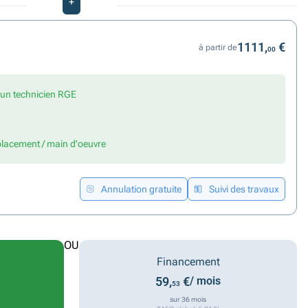
+
1111,
€
à partir de
00
r un technicien RGE
placement / main d'oeuvre
Annulation gratuite
Suivi des travaux
OU
Financement
59,
€
/ mois
53
sur 36 mois