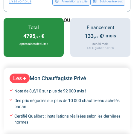
En savoir plus
Annulation gratuite
Suivi des travaux
OU
Total
Financement
4795,
€
133,
€
/ mois
97
22
après aides déduites
sur 36 mois
TAEG global: 6.01 %
Les +
Mon Chauffagiste Privé
Note de 8,6/10 sur plus de 92 000 avis !
Des prix négociés sur plus de 10 000 chauffe-eau achetés
par an
Certifié Qualibat : installations réalisées selon les dernières
normes