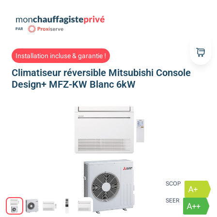
Installation incluse & garantie !
Climatiseur réversible Mitsubishi Console
Design+ MFZ-KW Blanc 6kW
SCOP
SEER