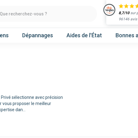
8,7/10
sur 
Que recherchez-vous ?
96146 avis
iens
Dépannages
Aides de l'État
Bonnes a
Obtenir un devis
chaleur
Prenez un rendez-vous
Privé sélectionne avec précision
 vous proposer le meilleur
Nos marques
expertise dan
...
Atlantic
Gree
Hitachi