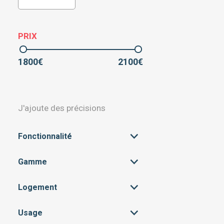
PRIX
1800
€
2100
€
J'ajoute des précisions
Fonctionnalité
Gamme
CONNECTIVITÉ
(2)
MODULATION
(2)
Logement
MILIEU DE GAMME
(2)
PROGRAMMATION
(2)
Usage
APPARTEMENT
(2)
RÉGULATION
(2)