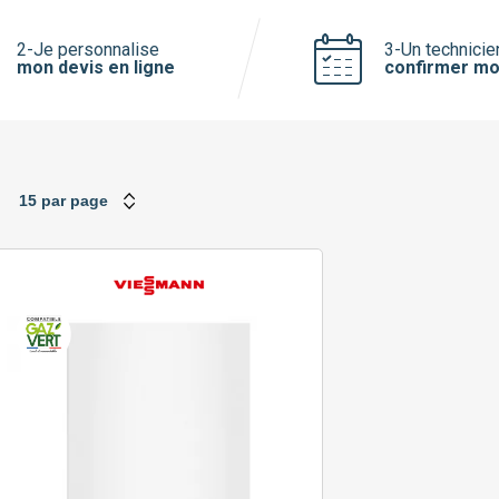
Saunier Duval
Viessmann
2-Je personnalise
3-Un technicie
mon devis en ligne
confirmer mo