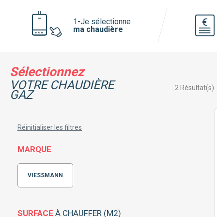
Voir toutes les pompe à chaleur
1-Je sélectionne
ma chaudière
Pourquoi faire installer sa pompe à
chaleur par mon chauffagiste privé ?
Sélectionnez
VOTRE CHAUDIÈRE
2
Résultat(s)
GAZ
Réinitialiser les filtres
MARQUE
VIESSMANN
SURFACE
À CHAUFFER (M2)