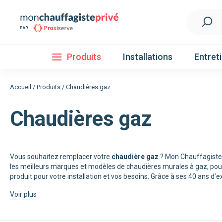
Produits
Installations
Entret
Accueil
/
Produits
/
Chaudières gaz
Chaudières gaz
Installation
Découvrez nos forfaits d'installations
Pompe à 
Vous souhaitez remplacer votre
chaudière gaz
? Mon Chauffagiste 
les meilleurs marques et modèles de chaudières murales à gaz, pour
Nos Pompes à chaleur
produit pour votre installation et vos besoins. Grâce à ses 40 ans d’
Pompe à chaleur air / eau
Voir plus
Pompe à chaleur fluide frigorigène R32
Pompe à chaleur fluide frigorigène R410A