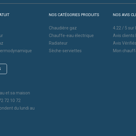
ATUIT
NOS CATÉGORIES PRODUITS
NOS AVIS CL
Chaudière gaz
4.22
/
5
sur 
ur
Chauffe-eau électrique
Avis clients
az
Radiateur
Avis Vérifié
thermodynamique
Sèche-serviettes
Mon chauff
S
au et sa maison
72 72 10 72
ondent du lundi au