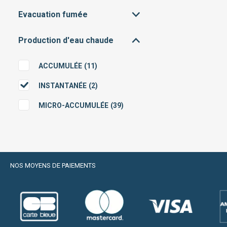
MAISON
(2)
CHAUFFAGE + EAU CHAUDE
Evacuation fumée
(2)
SANITAIRE
Production d'eau chaude
VENTOUSE
(2)
ACCUMULÉE
(11)
INSTANTANÉE
(2)
MICRO-ACCUMULÉE
(39)
NOS MOYENS DE PAIEMENTS