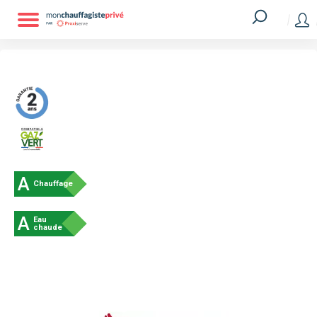
A
Chauffage
A
Eau
chaude