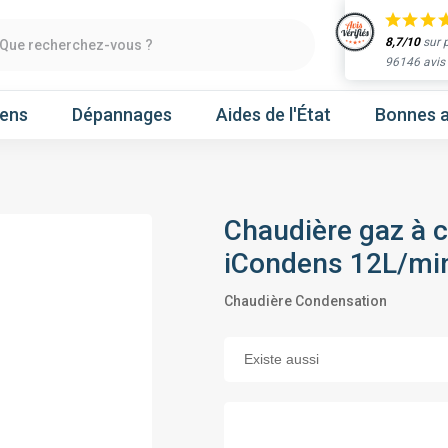
8,7/10
sur 
Que recherchez-vous ?
96146 avis
iens
Dépannages
Aides de l'État
Bonnes a
Chaudière gaz à 
Obtenir un devis
iCondens 12L/mi
chaleur
Prenez un rendez-vous
Chaudière Condensation
Nos marques
Atlantic
Gree
Hitachi