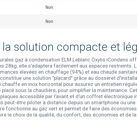
Non
Non
: la solution compacte et lé
ales gaz à condensation ELM Leblanc Oxylis iCondens offre 
 28kg, elle s'adaptera facilement aux espaces restreints. 
mances élevées en chauffage (94%) et eau chaude sanitaire
onstitue une solution "placard" grâce au dosseret d'installat
chauffe en inox horizontal pour assurez un entretien régulie
e placé sous la chaudière, pour simplifier la maintenance. C
plaques accessible par l'avant et d'un coffret électronique i
ens peut-être piloter à distance depuis un smartphone ou une 
re fonctionne au gaz vert et permet de faire des économies 
re le choix de la qualité, du confort, des économies et de la 