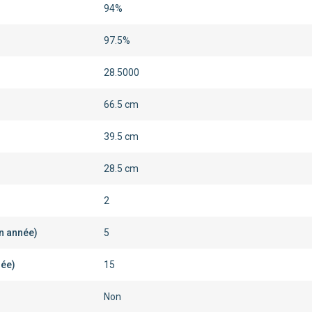
94%
97.5%
28.5000
66.5 cm
39.5 cm
28.5 cm
2
en année)
5
née)
15
Non