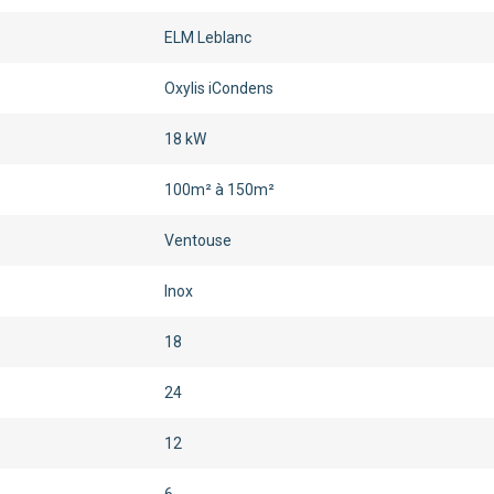
ELM Leblanc
Oxylis iCondens
18 kW
100m² à 150m²
Ventouse
Inox
18
24
12