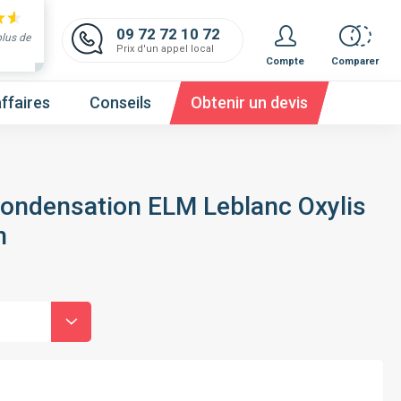
09 72 72 10 72
plus de
Prix d'un appel local
Compte
Comparer
ffaires
Conseils
Obtenir un devis
condensation ELM Leblanc Oxylis
n
 et obtenez un devis,
c'est gratuit et immédiat !