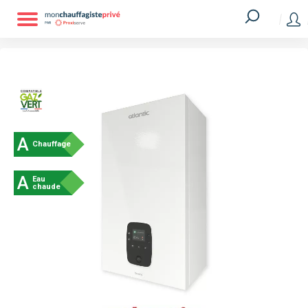
A
Chauffage
A
Eau
chaude