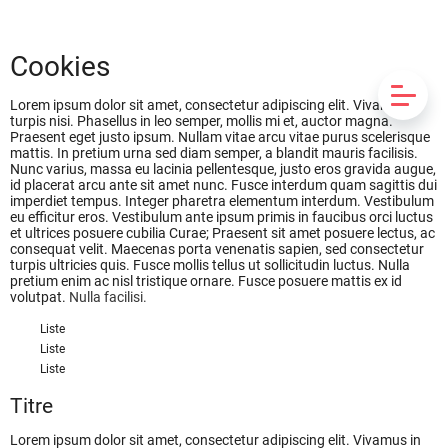
Cookies
Lorem ipsum dolor sit amet, consectetur adipiscing elit. Vivamus in
turpis nisi. Phasellus in leo semper, mollis mi et, auctor magna.
Praesent eget justo ipsum. Nullam vitae arcu vitae purus scelerisque
mattis. In pretium urna sed diam semper, a blandit mauris facilisis.
Nunc varius, massa eu lacinia pellentesque, justo eros gravida augue,
id placerat arcu ante sit amet nunc. Fusce interdum quam sagittis dui
imperdiet tempus. Integer pharetra elementum interdum. Vestibulum
eu efficitur eros. Vestibulum ante ipsum primis in faucibus orci luctus
et ultrices posuere cubilia Curae; Praesent sit amet posuere lectus, ac
consequat velit. Maecenas porta venenatis sapien, sed consectetur
turpis ultricies quis. Fusce mollis tellus ut sollicitudin luctus. Nulla
pretium enim ac nisl tristique ornare. Fusce posuere mattis ex id
volutpat.
Nulla facilisi.
Liste
Liste
Liste
Titre
Lorem ipsum dolor sit amet, consectetur adipiscing elit. Vivamus in