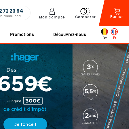
2 72 23 94
un appel local
Panier
Comparer
Mon compte
Promotions
Découvrez-nous
Be
Fr
n d'une
tallation ?
RENDRE RDV