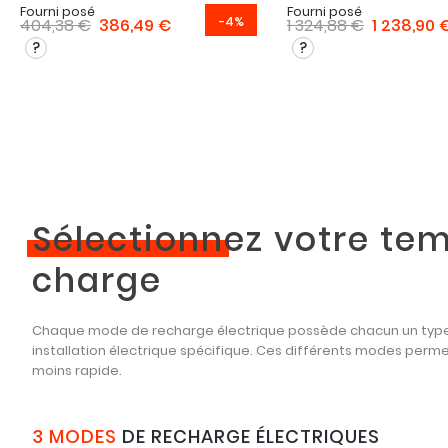
Fourni posé
Fourni posé
-4%
404,38 €
386,49 €
1 324,88 €
1 238,90 
Sélectionnez
votre te
charge
Chaque mode de recharge électrique possède chacun un type 
installation électrique spécifique. Ces différents modes perm
moins rapide.
3 MODES
DE RECHARGE ÉLECTRIQUES