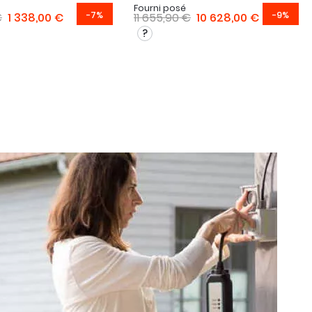
Fourni posé
-7%
-9%
€
1 338,00 €
11 655,90 €
10 628,00 €