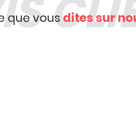
IS CLI
e que vous
dites sur no