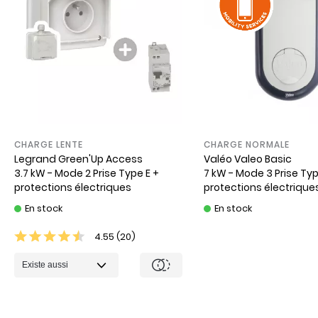
CHARGE LENTE
CHARGE NORMALE
Legrand
Green'Up Access
Valéo
Valeo Basic
3.7 kW - Mode 2 Prise Type E +
7 kW - Mode 3 Prise Typ
protections électriques
protections électrique
dynamique
En stock
En stock
4.55 (20)