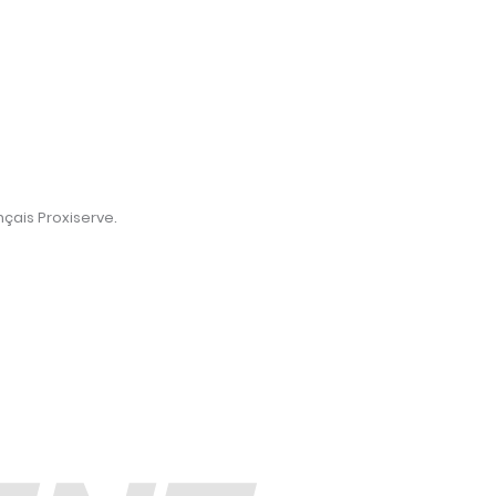
nçais Proxiserve
.