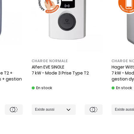
CHARGE NORMALE
CHARGE N
Alfen
EVE SINGLE
Hager
Wit
e T2 +
7 kW - Mode 3 Prise Type T2
7 kW - Mod
s + gestion
gestion d
En stock
En stock