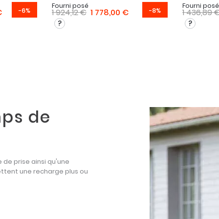
Fourni posé
Fourni posé
-6%
-8%
€
1 924,12 €
1 778,00 €
1 436,89 
mps de
de prise ainsi qu'une
ettent une recharge plus ou