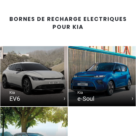
BORNES DE RECHARGE ELECTRIQUES
POUR
KIA
Kia
Kia
EV6
e-Soul