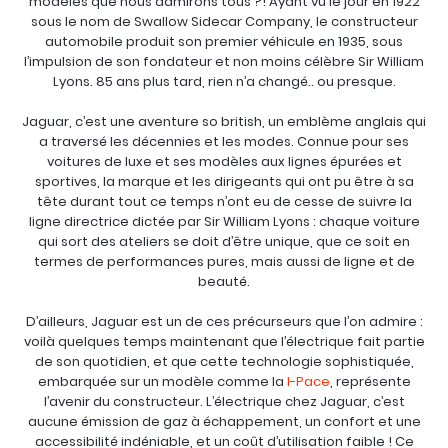
modèles que nous admirons tous ?! Ayant vu le jour en 1922
sous le nom de Swallow Sidecar Company, le constructeur
automobile produit son premier véhicule en 1935, sous
l’impulsion de son fondateur et non moins célèbre Sir William
Lyons. 85 ans plus tard, rien n’a changé.. ou presque.
Jaguar, c’est une aventure so british, un emblème anglais qui
a traversé les décennies et les modes. Connue pour ses
voitures de luxe et ses modèles aux lignes épurées et
sportives, la marque et les dirigeants qui ont pu être à sa
tête durant tout ce temps n’ont eu de cesse de suivre la
ligne directrice dictée par Sir William Lyons : chaque voiture
qui sort des ateliers se doit d’être unique, que ce soit en
termes de performances pures, mais aussi de ligne et de
beauté.
D’ailleurs, Jaguar est un de ces précurseurs que l’on admire :
voilà quelques temps maintenant que l’électrique fait partie
de son quotidien, et que cette technologie sophistiquée,
embarquée sur un modèle comme la
I-Pace
, représente
l’avenir du constructeur. L’électrique chez Jaguar, c’est
aucune émission de gaz à échappement, un confort et une
accessibilité indéniable, et un coût d’utilisation faible ! Ce