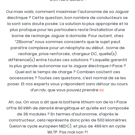
Oui mais voilà, comment maximiser l'autonomie de sa Jaguar
électrique ? Cette question, bon nombre de conducteurs se
la sont sans doute posée. La solution la plus appropriée et la
plus pratique pour les particuliers reste l’installation d’une
borne de recharge Jaguar à domicile. Pour autant, chez
“ZEborne” nous sommes conscients que le sujet peut
paraître complexe pour un néophyte au début.. borne de
recharge, prise renforcée, chargeur DC, quelle(s)
différence(s) entre toutes ces solutions ? Laquelle garantit
la plus grande autonomie sur la Jaguar électrique I-Pace ?
Quel est le temps de charge ? Combien coûtent ces
accessoires ? Toutes ces questions, c’est normal de se les
poser. Et nos experts vous y répondent sans détour au cours
d’un rdv, que vous pouvez prendre
ici
.
Ah, oui. On vous a dit que la batterie lithium-ion de la i-Pace
offre 90 kWh de densité énergétique et qu’elle est composée
de 36 modules ? En termes d’autonomie, d’après le
constructeur, cela représente donc près de 500 kilomètres
(selon le cycle européen NEDC), et plus de 469 km en cycle
WLTP. Pas mal non ?!