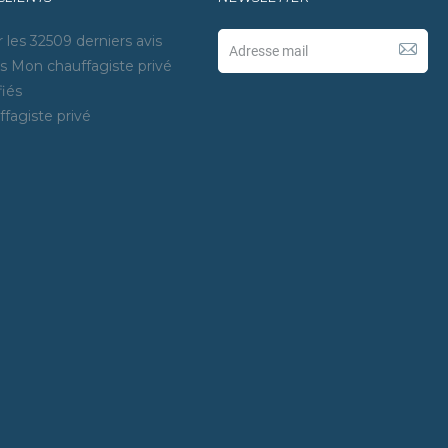
 les
32509
derniers avis
ts Mon chauffagiste privé
fiés
ffagiste privé