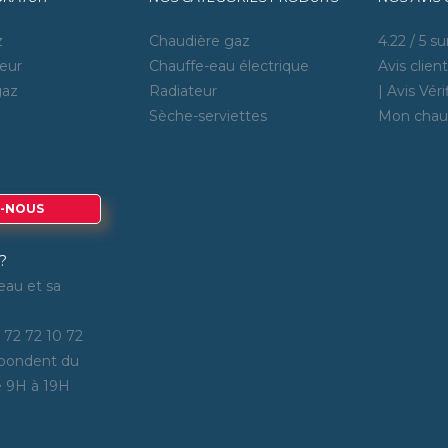
z
Chaudière gaz
4.22
/
5
sur
eur
Chauffe-eau électrique
Avis clien
gaz
Radiateur
| Avis Véri
Sèche-serviettes
Mon chau
-NOUS
?
eau et sa
 72 72 10 72
épondent du
e 9H à 19H