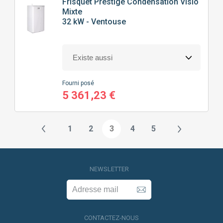
Frisquet
Prestige Condensation Visio
Mixte
32 kW - Ventouse
Fourni posé
5 361,23 €
1
2
3
4
5
NEWSLETTER
CONTACTEZ-NOUS