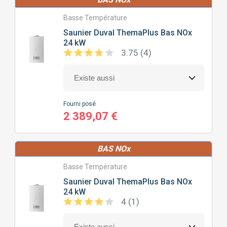
< 50M²
50M² À 100M²
Basse Température
Saunier Duval
ThemaPlus Bas NOx
100M² À 150M²
24 kW
150M² À 200M²
3.75 (4)
200M² À 250M²
> 250M²
Fourni posé
NOMBRE
DE SALLE DE BAIN
2 389,07 €
1 DOUCHE/BAIGNOIRE
2 DOUCHES/BAIGNOIRES
BAS NOx
Basse Température
TYPE
DE CHAUDIÈRE
Saunier Duval
ThemaPlus Bas NOx
24 kW
4 (1)
CONDENSATION
BASSE TEMPÉRATURE