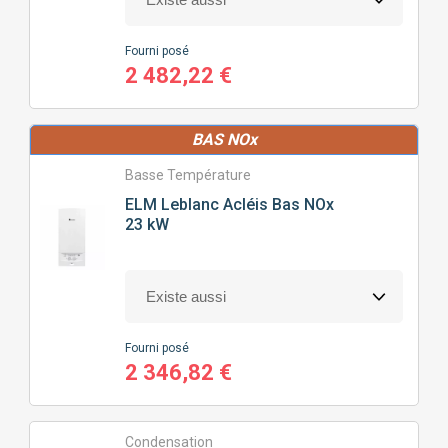
POSITION
DE LA CHAUDIÈRE
Fourni posé
2 482,22 €
MURALE
SOL
BAS NOx
PRIX
Basse Température
ELM Leblanc
Acléis Bas NOx
0
€
7394
€
23 kW
J'ajoute des précisions
Fourni posé
2 346,82 €
Fonctionnalité
Gamme
CONNECTIVITÉ
(52)
Condensation