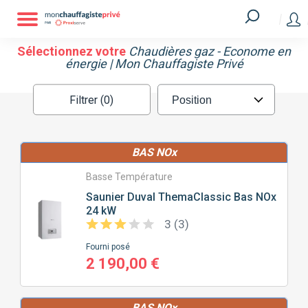
Filtrer
Sélectionnez votre
Chaudières gaz - Econome en
MARQUE
énergie | Mon Chauffagiste Privé
ATLANTIC
CHAFFOTEAUX
Filtrer (0)
CHAPPÉE
ELM LEBLANC
BAS NOx
Basse Température
FRISQUET
SAUNIER DUVAL
Saunier Duval
ThemaClassic Bas NOx
24 kW
3 (3)
VIESSMANN
Fourni posé
2 190,00 €
SURFACE
À CHAUFFER (M2)
BAS NOx