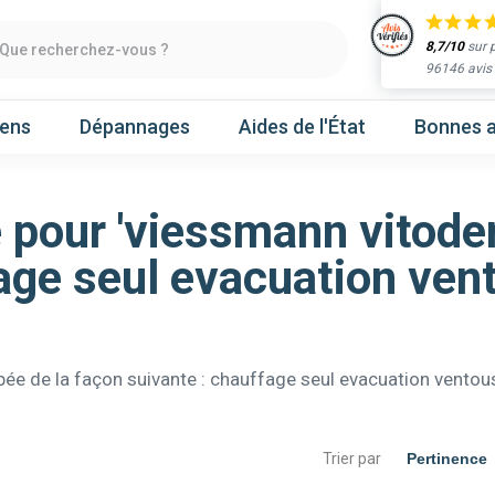
8,7/10
sur 
Que recherchez-vous ?
96146 avis
iens
Dépannages
Aides de l'État
Bonnes a
e pour 'viessmann vitod
Obtenir un devis
age seul evacuation ven
chaleur
Prenez un rendez-vous
ée de la façon suivante : chauffage seul evacuation ventou
Nos marques
Atlantic
Gree
Trier par
Hitachi