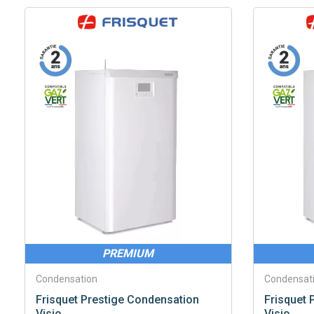
Voir toutes les pompe à chaleur
Pourquoi faire installer sa pompe à
chaleur par mon chauffagiste privé ?
PREMIUM
Condensation
Condensat
Frisquet
Prestige Condensation
Frisquet
P
Visio
Visio