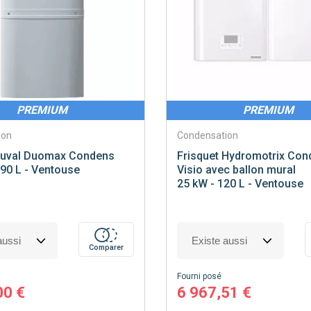
PREMIUM
PREMIUM
ion
Condensation
uval
Duomax Condens
Frisquet
Hydromotrix Con
 90 L - Ventouse
Visio avec ballon mural
25 kW - 120 L - Ventouse
Comparer
Fourni posé
00 €
6 967,51 €