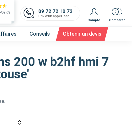
09 72 72 10 72
plus de
Prix d'un appel local
Compte
Comparer
ffaires
Conseils
Obtenir un devis
ens 200 w b2hf hmi 7
touse'
 et obtenez un devis,
c'est gratuit et immédiat !
se.