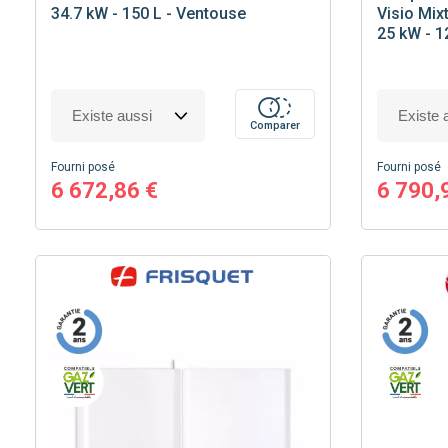
34.7 kW - 150 L - Ventouse
Visio Mix
25 kW - 1
Comparer
Fourni posé
Fourni posé
6 672,86 €
6 790,