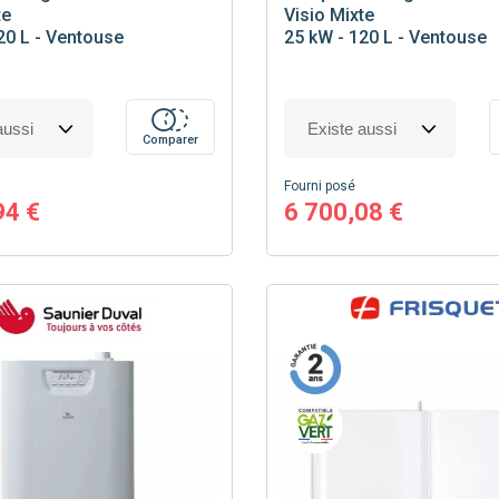
te
Visio Mixte
20 L - Ventouse
25 kW - 120 L - Ventouse
Comparer
Fourni posé
94 €
6 700,08 €