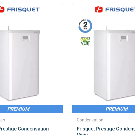
Saunier Duval
Viessmann
PREMIUM
PREMIUM
ion
Condensation
restige Condensation
Frisquet
Prestige Condens
Visio