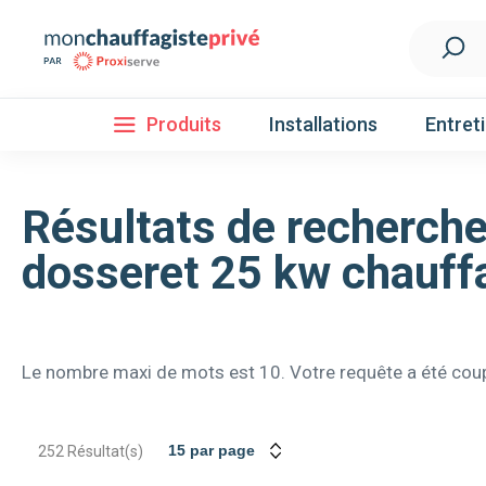
Produits
Installations
Entret
Résultats de recherch
Installation
dosseret 25 kw chauff
Découvrez nos forfaits d'installations
Pompe à 
Le nombre maxi de mots est 10. Votre requête a été coup
Nos Pompes à chaleur
Pompe à chaleur air / eau
Pompe à chaleur fluide frigorigène R32
252
Résultat(s)
Pompe à chaleur fluide frigorigène R410A