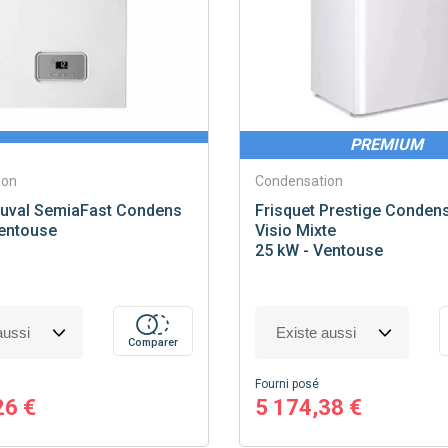
PREMIUM
ion
Condensation
uval
SemiaFast Condens
Frisquet
Prestige Condens
Ventouse
Visio Mixte
25 kW - Ventouse
Comparer
Fourni posé
26 €
5 174,38 €