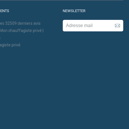
IENTS
NEWSLETTER
les
32509
derniers avis
 Mon chauffagiste privé |
s
agiste privé