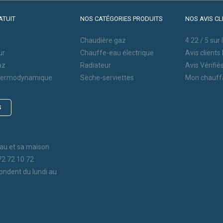
Hitachi
ATUIT
NOS CATÉGORIES PRODUITS
NOS AVIS CL
Saunier Duval
Viessmann
Chaudière gaz
4.22
/
5
sur 
ur
Chauffe-eau électrique
Avis clients
az
Radiateur
Avis Vérifié
thermodynamique
Sèche-serviettes
Mon chauff
S
au et sa maison
72 72 10 72
ondent du lundi au