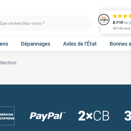
8,7/10
sur 
Que recherchez-vous ?
96146 avis
iens
Dépannages
Aides de l'État
Bonnes a
élection
Obtenir un devis
chaleur
Prenez un rendez-vous
Nos marques
Atlantic
Gree