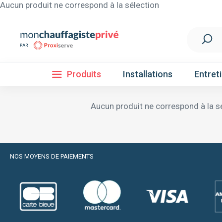
Aucun produit ne correspond à la sélection
Produits
Installations
Entret
Aucun produit ne correspond à la s
Installation
Découvrez nos forfaits d'installations
Pompe à 
NOS MOYENS DE PAIEMENTS
Nos Pompes à chaleur
Pompe à chaleur air / eau
Pompe à chaleur fluide frigorigène R32