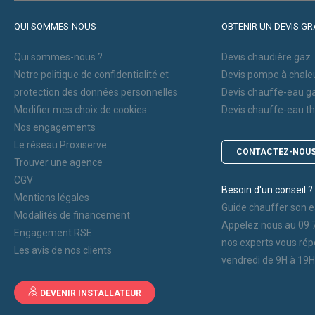
Pompe à chaleur fluide frigorigène R410A
QUI SOMMES-NOUS
OBTENIR UN DEVIS GR
Voir toutes les pompe à chaleur
Qui sommes-nous ?
Devis chaudière gaz
Notre politique de confidentialité et
Devis pompe à chale
Pourquoi faire installer sa pompe à
protection des données personnelles
Devis chauffe-eau g
chaleur par mon chauffagiste privé ?
Modifier mes choix de cookies
Devis chauffe-eau 
Nos engagements
Le réseau Proxiserve
CONTACTEZ-NOU
Trouver une agence
CGV
Besoin d'un conseil ?
Mentions légales
Guide chauffer son e
Modalités de financement
Appelez nous au 09 
Engagement RSE
nos experts vous rép
Les avis de nos clients
vendredi de 9H à 19H
DEVENIR INSTALLATEUR