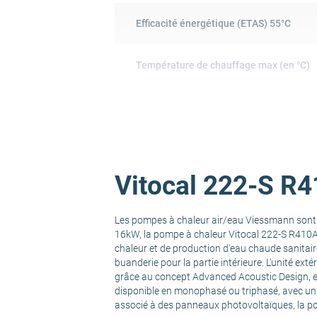
Efficacité énergétique (ETAS) 55°C
Température de chauffage max (en °C)
COP à 7°C/+35°C
Puissance calorifique à 7°C ext / 35°C e
Vitocal 222-S R4
Puissance calorifique à -7°C ext / 55°C 
Les pompes à chaleur air/eau Viessmann sont u
SCOP
16kW, la pompe à chaleur Vitocal 222-S R410A 
chaleur et de production d'eau chaude sanitai
buanderie pour la partie intérieure. L'unité ext
Classe énergétique
grâce au concept Advanced Acoustic Design, el
disponible en monophasé ou triphasé, avec un 
associé à des panneaux photovoltaïques, la p
Puissance calorifique