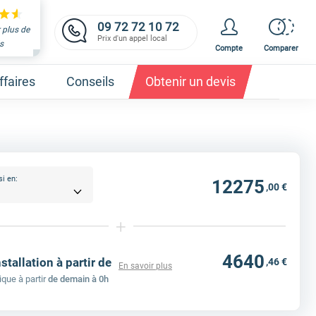
09 72 72 10 72
 plus de
Prix d'un appel local
s
Compte
Comparer
faires
Conseils
Obtenir un devis
si en:
12275
,00 €
et obtenez un devis,
c'est gratuit et immédiat !
+
4640
nstallation à partir de
,46 €
En savoir plus
ique à partir
de demain à 0h