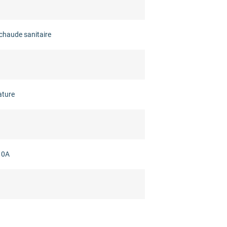
chaude sanitaire
ature
10A