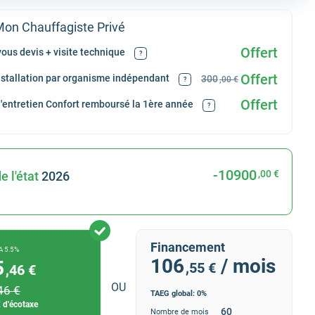
on Chauffagiste Privé
Offert
ous devis + visite technique
?
Offert
installation par organisme indépendant
300
,00 €
?
Offert
d'entretien Confort remboursé la 1ère année
?
-10900
,00 €
e l'état
2026
Financement
A 5.5%
106
/ mois
5
,55 €
,46 €
OU
46 €
TAEG global: 0%
 d'écotaxe
Nombre de mois