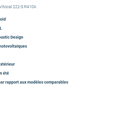
 Vitocal 222-S R410A
45
roid
0L
35
ustic Design
hotovoltaïques
35
xtérieur
R410A
n été
par rapport aux modèles comparables
Connectivité, Pil
137.7
110.9