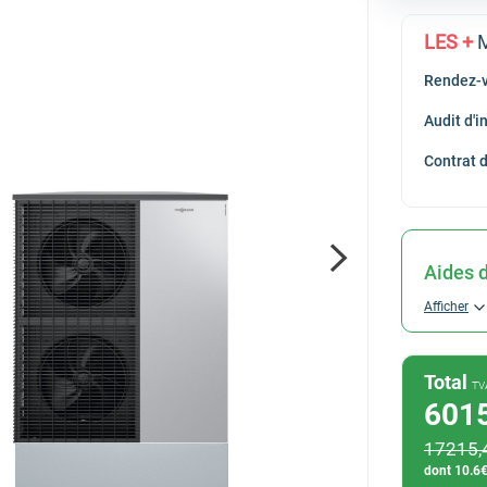
Hitachi
LES +
M
Saunier Duval
Rendez-v
Viessmann
Audit d'
Contrat 
Aides d
Afficher
Total
TV
601
17215
,
dont
10.6
€