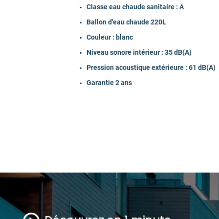
Classe eau chaude sanitaire : A
Profondeur Unité extérieure (en cm)
Ballon d'eau chaude 220L
Couleur : blanc
Hauteur Unité intérieure (en cm)
Niveau sonore intérieur : 35 dB(A)
Pression acoustique extérieure : 61 dB(A)
Largeur Unité intérieure (en cm)
Garantie 2 ans
Profondeur Unité intérieure (en cm)
Raccordement électrique
Couleur
Garantie fabricant pièces (en année)
Disponibilité pièces détachées (en anné