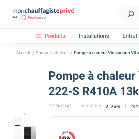
Produits
Installations
Entret
Accueil
/
Pompe à chaleur
/
Pompe à chaleur Viessmann Vit
Pompe à chaleur 
Installation
Découvrez nos forfaits d'installations
Pompe à ch
222-S R410A 13
Part
0
REF Z019147
0 avis
Nos Pompes à chaleur
Pompe à chaleur air / eau
Pompe à chaleur fluide frigorigène R32