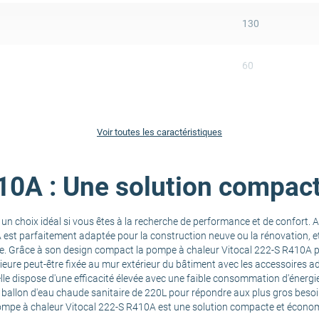
130
60
4.7
Voir toutes les caractéristiques
au (W)
7.9
10A : Une solution compac
eau (kW)
9.5
n choix idéal si vous êtes à la recherche de performance et de confort.
3.1
est parfaitement adaptée pour la construction neuve ou la rénovation, et
re. Grâce à son design compact la pompe à chaleur Vitocal 222-S R410A pe
érieure peut-être fixée au mur extérieur du bâtiment avec les accessoires ad
A++
le dispose d'une efficacité élevée avec une faible consommation d'énergi
ballon d'eau chaude sanitaire de 220L pour répondre aux plus gros besoin
ompe à chaleur Vitocal 222-S R410A est une solution compacte et économ
A