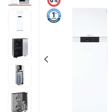
Pompe à chaleur fluide frigorigène R410A
Voir toutes les pompe à chaleur
Pourquoi faire installer sa pompe à
chaleur par mon chauffagiste privé ?