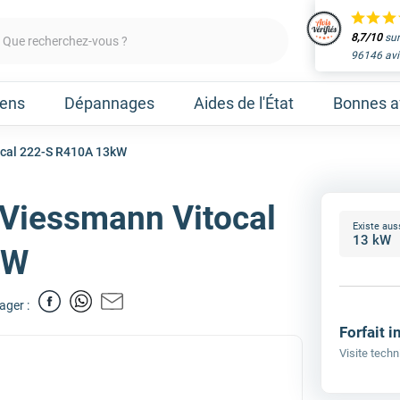
8,7/10
sur
Que recherchez-vous ?
96146 avi
iens
Dépannages
Aides de l'État
Bonnes af
ocal 222-S R410A 13kW
Viessmann Vitocal
Obtenir un devis
Existe aus
aleur
Prenez un rendez-vous 
kW
ager :
Nos marques
Forfait i
Visite techn
Atlantic
Gree