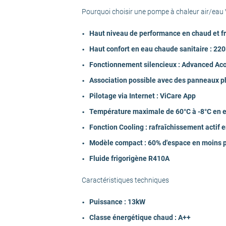
Pourquoi choisir une pompe à chaleur air/eau
Economies d'énergie
Haut niveau de performance en chaud et f
Haut confort en eau chaude sanitaire : 22
Niveau sonore - Unité extérieure dB(A)
Fonctionnement silencieux : Advanced Aco
Association possible avec des panneaux p
Niveau sonore extérieur dB(A)
Pilotage via Internet : ViCare App
Température maximale de 60°C à -8°C en e
Fluide Frigorigène
Fonction Cooling : rafraîchissement actif e
Modèle compact : 60% d'espace en moins 
Fonctionnalité
Fluide frigorigène R410A
Hauteur Unité extérieure (en cm)
Caractéristiques techniques
Puissance : 13kW
Largeur Unité extérieure (en cm)
Classe énergétique chaud : A++